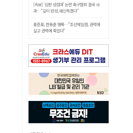
[속보] '심판 성접대' 논란 축구협회 결국 사
과…"깊이 반성, 쇄신하겠다"
홍준표, 한동훈 맹폭…"조선제일껌, 권력에
살고 권력에 죽었다"