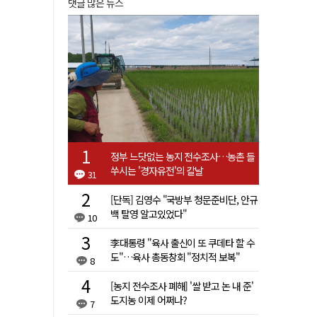
댓글 많은 뉴스
정부 느닷없는 농지 전수조사…농촌 들
쑤시는 '경자유전'의 칼날
31
[단독] 김영수 "국방부 청문준비단, 안규
백 탈영 알고있었다"
10
李대통령 "육사 출신이 또 쿠데타 할 수
도"…육사 총동창회 "정치적 보복"
8
[농지 전수조사 폐해] '쌀 받고 논 내 준'
도지농 이제 어쩌나?
7