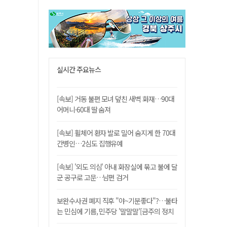
실시간 주요뉴스
[속보] 거동 불편 모녀 덮친 새벽 화재…90대
어머니·60대 딸 숨져
[속보] 휠체어 환자 발로 밀어 숨지게 한 70대
간병인…2심도 집행유예
[속보] '외도 의심' 아내 화장실에 묶고 불에 달
군 공구로 고문…남편 검거
보완수사권 폐지 직후 "야~기분좋다"?…불타
는 민심에 기름, 민주당 '말말말'[금주의 정치
舌전]