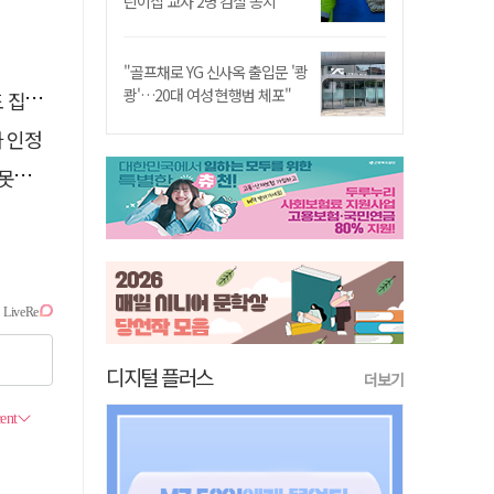
린이집 교사 2명 검찰 송치
"골프채로 YG 신사옥 출입문 '쾅
쾅'…20대 여성 현행범 체포"
행유예
자 인정
 글
디지털 플러스
더보기