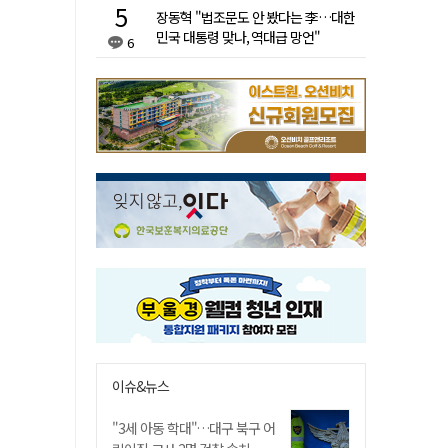
장동혁 "법조문도 안 봤다는 李…대한
민국 대통령 맞나, 역대급 망언"
6
이슈&뉴스
"3세 아동 학대"…대구 북구 어