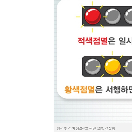
황색 및 적색 점멸신호 관련 설명. 경찰청