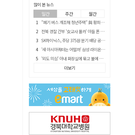
많이 본 뉴스
일간
주간
월간
"폐기 버스 개조해 청년주택" 與 황희…'딸 학비는 年 4200만원'
전북 경찰 간부 '女교사 몰카' 아들 폰 부수고…"처벌 못하는 사안" 내부망에 글
SK하이닉스, 주당 375원 분기 배당 공시…"3분기 중 주주환원 방안 확정"
'새 아시아쿼터는 어떨까' 삼성 라이온즈, 새 얼굴 투수 미야모리 영입
'외도 의심' 아내 화장실에 묶고 불에 달군 공구로 고문…남편 검거
박권현 청도군수, '햇빛 연금 사업' 공약 시동걸어
더보기
김병삼 경북 영천시장, 이번엔 국회 공략…'마사회 본사 이전·광역교통망 확충' 요청
경찰, 9월 초부터 상피제 전격 실시…가족 사건 수사 못해
"3세 아동 학대"…대구 북구 국공립어린이집 교사 2명 검찰 송치
봉화서 주택 에어컨 실외기에서 시작된 불… 주택 화재로 번져