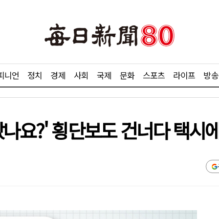
피니언
정치
경제
사회
국제
문화
스포츠
라이프
방송
나요?' 횡단보도 건너다 택시에