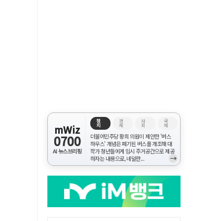
정
경
사
국
치
제
회
제
mWiz
0700
더불어민주당 황희 의원이 제안한 '버스
하우스' 개념은 폐기된 버스를 개조해 대
AI 뉴스브리핑
학가 청년들에게 임시 주거공간으로 제공
→
하자는 내용으로, 네덜란...