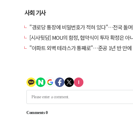
사회 기사
"경로당 통장에 비밀번호가 적혀 있다"…전국 돌며 경로당 13곳 턴 30
[시사뒷담] MOU의 함정, 협약식이 투자 확정은 아
"아파트 외벽 테라스가 통째로"…준공 1년 반 만에 '아찔