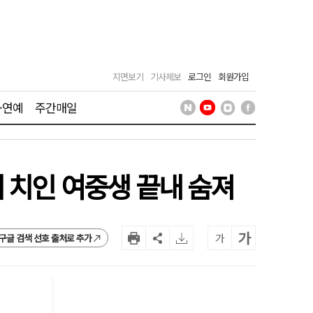
지면보기
기사제보
로그인
회원가입
·연예
주간매일
 치인 여중생 끝내 숨져
가
가
구글 검색 선호 출처로 추가