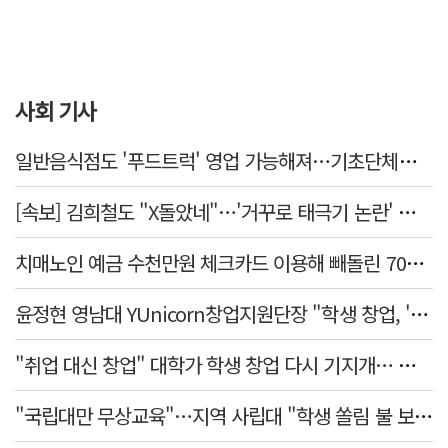
사회 기사
일반음식점도 '푸드트럭' 영업 가능해져…기초단체별 조례 개정 움직임
[속보] 김희철도 "X돌았네"…'거꾸로 태극기 논란' 인천시 현수막, 이틀 만에 철거
치매노인 예금 수천만원 체크카드 이용해 빼돌린 70대 간병인, 집행유예
윤정현 영남대 YUnicorn창업지원단장 "학생 창업, '팀 빌딩'이 제일 중요"
"취업 대신 창업" 대학가 학생 창업 다시 기지개… 창업자·기업·매출 동반 성장
"국립대만 무상교육"…지역 사립대 "학생 쏠림 불 보듯"