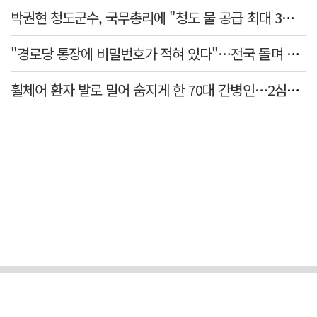
박권현 청도군수, 국무총리에 "청도 물 공급 최대 3만t 늘려달라"
"경로당 통장에 비밀번호가 적혀 있다"…전국 돌며 경로당 13곳 턴 30대 구속
휠체어 환자 발로 밀어 숨지게 한 70대 간병인…2심도 집행유예