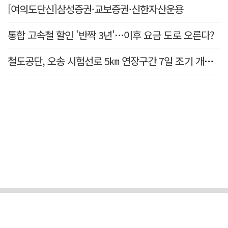
[여의도단신]삼성증권·교보증권·신한자산운용
통합 고속철 할인 '반짝 3년'…이후 요금 도로 오른다?
철도공단, 오송 시험선로 5㎞ 연장구간 7일 조기 개통…LA 메트로 사업 지원