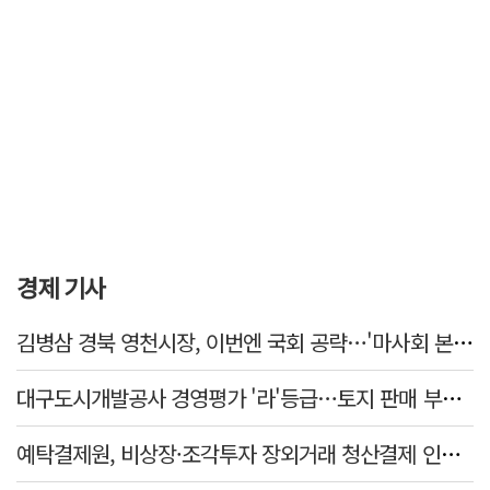
경제 기사
김병삼 경북 영천시장, 이번엔 국회 공략…'마사회 본사 이전·광역교통망 확충' 요청
대구도시개발공사 경영평가 '라'등급…토지 판매 부진에 1년 만에 두 단계 '뚝'
예탁결제원, 비상장·조각투자 장외거래 청산결제 인프라 구축 착수…연내 가동