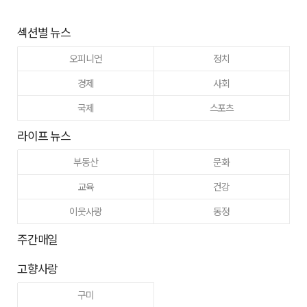
섹션별 뉴스
오피니언
정치
경제
사회
국제
스포츠
라이프 뉴스
부동산
문화
교육
건강
이웃사랑
동정
주간매일
고향사랑
구미