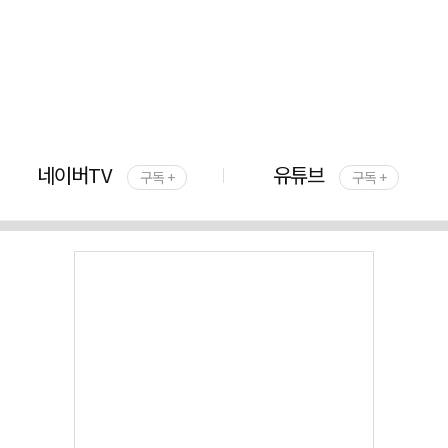
네이버TV
유튜브
구독 +
구독 +