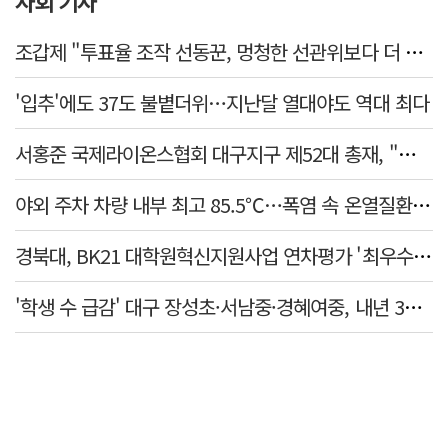
사회 기사
조갑제 "투표율 조작 선동꾼, 멍청한 선관위보다 더 나빠…부정선거, 불가능"
'입추'에도 37도 불볕더위…지난달 열대야도 역대 최다
서홍준 국제라이온스협회 대구지구 제52대 총재, "지역사회 모두가 웃는 날까지 봉사"
야외 주차 차량 내부 최고 85.5℃…폭염 속 온열질환·차량 방치사고 주의보
경북대, BK21 대학원혁신지원사업 연차평가 '최우수'… 6년 연속 사업비 증액
'학생 수 급감' 대구 장성초·서남중·경혜여중, 내년 3월 인근 학교와 통합