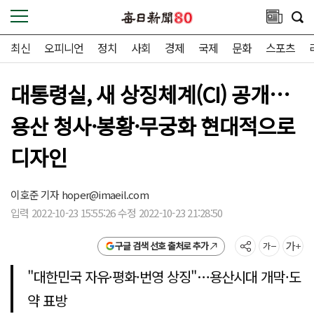
최신
오피니언
정치
사회
경제
국제
문화
스포츠
대통령실, 새 상징체계(CI) 공개…
용산 청사·봉황·무궁화 현대적으로
디자인
이호준 기자
hoper@imaeil.com
입력 2022-10-23 15:55:26 수정 2022-10-23 21:28:50
구글 검색 선호 출처로 추가
"대한민국 자유·평화·번영 상징"…용산시대 개막·도
약 표방