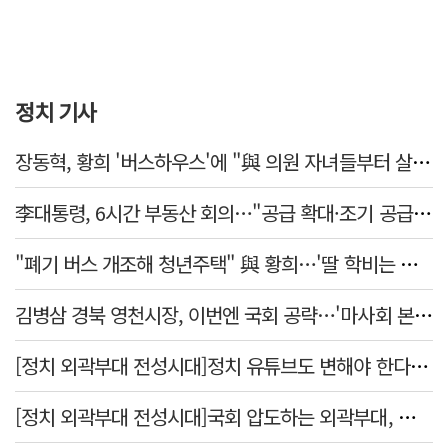
정치 기사
장동혁, 황희 '버스하우스'에 "與 의원 자녀들부터 살아보면 어떨까?"
李대통령, 6시간 부동산 회의…"공급 확대·조기 공급 과감히 실천"
"폐기 버스 개조해 청년주택" 與 황희…'딸 학비는 年 4200만원'
김병삼 경북 영천시장, 이번엔 국회 공략…'마사회 본사 이전·광역교통망 확충' 요청
[정치 외곽부대 전성시대]정치 유튜브도 변해야 한다 "화합과 존중"
[정치 외곽부대 전성시대]국회 압도하는 외곽부대, 목소리 왜 커지나?