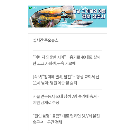
실시간 주요뉴스
"아버지 외출한 사이"…흉기로 40대母 살해
한 고교 자퇴생, 구속 기로에
[속보]"침대에 결박, 탈진"…평생 교회서 산
11세 남아, 병원 이송 끝 숨져
서울 면목동서 60대 남성 2명 흉기에 숨져…
지인 관계로 추정
"원인 불명" 올림픽대로 달리던 SUV서 불길
솟구쳐…구간 정체