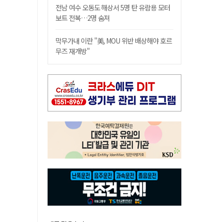
전남 여수 오동도 해상서 5명 탄 유람용 모터
보트 전복…2명 숨져
막무가내 이란 "美, MOU 위반 배상해야 호르
무즈 재개방"