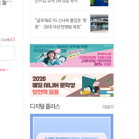
린이집 교사 2명 검찰 송치
달라"
"골프채로 YG 신사옥 출입문 '쾅
쾅'…20대 여성 현행범 체포"
디지털 플러스
더보기