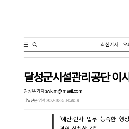
최신기사
오
달성군시설관리공단 이사
김성우 기자
swkim@imaeil.com
매일신문
입력 2022-10-25 14:39:19
’예산·인사 업무 능숙한 행
경영 실천할 것”