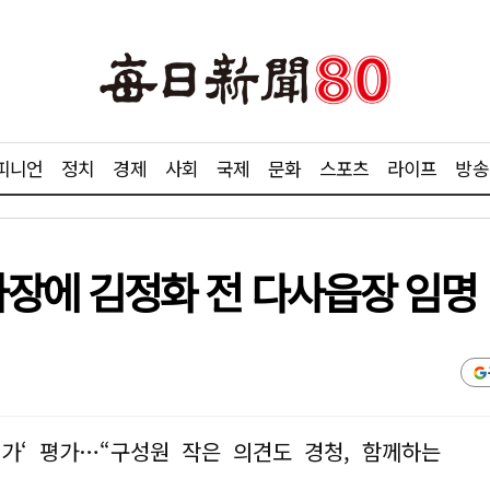
피니언
정치
경제
사회
국제
문화
스포츠
라이프
방송
장에 김정화 전 다사읍장 임명
정가‘ 평가…“구성원 작은 의견도 경청, 함께하는