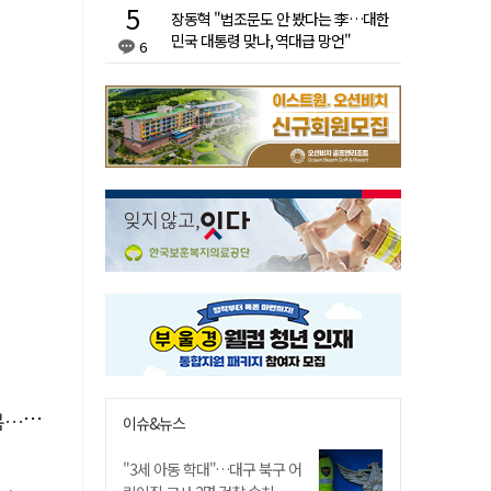
장동혁 "법조문도 안 봤다는 李…대한
민국 대통령 맞나, 역대급 망언"
6
숨져
이슈&뉴스
"3세 아동 학대"…대구 북구 어