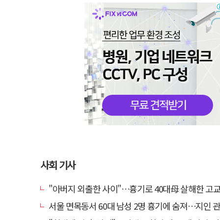
사회 기사
"아버지 외출한 사이"…흉기로 40대母 살해한 고교 자퇴생, 구속
서울 면목동서 60대 남성 2명 흉기에 숨져…지인 관계