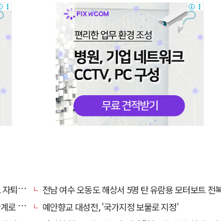
 기로에
전남 여수 오동도 해상서 5명 탄 유람용 모터보트 전복…2명 
로 추정
예안향교 대성전, '국가지정 보물로 지정'