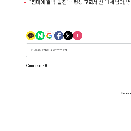
"침대에 결박, 탈진"…평생 교회서 산 11세 남아, 병원 이송 