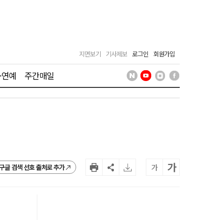
지면보기
기사제보
로그인
회원가입
·연예
주간매일
가
가
구글 검색 선호 출처로 추가