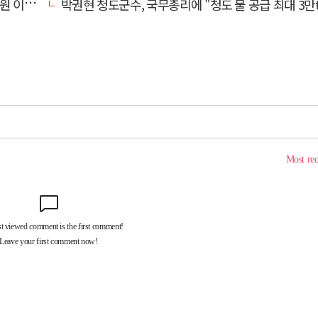
끝 숨져
박권현 청도군수, 국무총리에 "청도 물 공급 최대 3만t 늘려