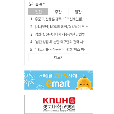
많이 본 뉴스
일간
주간
월간
홍준표, 한동훈 맹폭…"조선제일껌, 권력에 살고 권력에 죽었다"
[시사뒷담] MOU의 함정, 협약식이 투자 확정은 아니긴 해
김민석, 與전당대회 제주·인천 당원투표서 승리…누적 득표는 '초박빙'
'심판 성접대' 논란 축구협회 결국 사과…"깊이 반성, 쇄신하겠다"
"내로남불·탁상공론"…황희 '버스 청년주택' 제안에 與 내부서도 쓴소리
"경로당 통장에 비밀번호가 적혀 있다"…전국 돌며 경로당 13곳 턴 30대 구속
더보기
"침대에 결박, 탈진"…평생 교회서 산 11세 남아, 병원 이송 끝 숨져
예안향교 대성전, '국가지정 보물로 지정'
휠체어 환자 발로 밀어 숨지게 한 70대 간병인…2심도 집행유예
박권현 청도군수, 국무총리에 "청도 물 공급 최대 3만t 늘려달라"