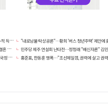
초박빙'
"내로남불·탁상공론"…황희 '버스 청년주택' 제안에 與 내부서도 쓴
 손본다
민주당 제주 연설회 난타전…정청래 "배신자론" 김민석 "관리 무
 중단"
홍준표, 한동훈 맹폭…"조선제일껌, 권력에 살고 권력에 죽었