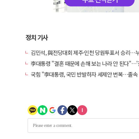
정치 기사
김민석, 與전당대회 제주·인천 당원투표서 승리…누적 득표는 '
李대통령 "결혼 때문에 손해 보는 나라 안 된다"…'결혼 페널티' 22개
국힘 "李대통령, 국민 반발하자 세제안 번복…졸속 국정 즉각