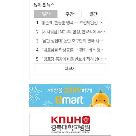
많이 본 뉴스
일간
주간
월간
홍준표, 한동훈 맹폭…"조선제일껌, 권력에 살고 권력에 죽었다"
[시사뒷담] MOU의 함정, 협약식이 투자 확정은 아니긴 해
'심판 성접대' 논란 축구협회 결국 사과…"깊이 반성, 쇄신하겠다"
"내로남불·탁상공론"…황희 '버스 청년주택' 제안에 與 내부서도 쓴소리
"경로당 통장에 비밀번호가 적혀 있다"…전국 돌며 경로당 13곳 턴 30대 구속
예안향교 대성전, '국가지정 보물로 지정'
더보기
휠체어 환자 발로 밀어 숨지게 한 70대 간병인…2심도 집행유예
"침대에 결박, 탈진"…평생 교회서 산 11세 남아, 병원 이송 끝 숨져
김민석, 與전당대회 제주·인천 당원투표서 승리…누적 득표는 '초박빙'
[금주의 이슈] 하늘의 외계인, 바다의 귀향자…영화 '호프'와 '오디세이'