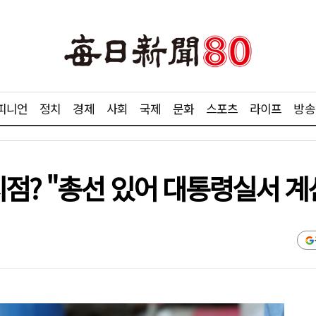
피니언
정치
경제
사회
국제
문화
스포츠
라이프
방송
시점? "총선 있어 대통령실서 계