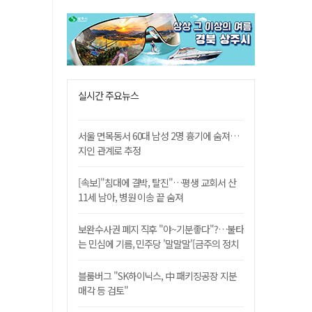
실시간 주요뉴스
서울 면목동서 60대 남성 2명 흉기에 숨져…
지인 관계로 추정
[속보]"침대에 결박, 탈진"…평생 교회서 산
11세 남아, 병원 이송 끝 숨져
보완수사권 폐지 직후 "야~기분좋다"?…불타
는 민심에 기름, 민주당 '말말말'[금주의 정치
舌전]
블룸버그 "SK하이닉스, 中 패키징공장 지분
매각 등 검토"