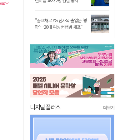
린이집 교사 2명 검찰 송치
"골프채로 YG 신사옥 출입문 '쾅
쾅'…20대 여성 현행범 체포"
디지털 플러스
더보기