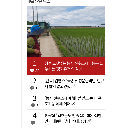
댓글 많은 뉴스
정부 느닷없는 농지 전수조사…농촌 들
쑤시는 '경자유전'의 칼날
32
[단독] 김영수 "국방부 청문준비단, 안규
백 탈영 알고있었다"
11
[농지 전수조사 폐해] '쌀 받고 논 내 준'
도지농 이제 어쩌나?
8
장동혁 "법조문도 안 봤다는 李…대한
민국 대통령 맞나, 역대급 망언"
6