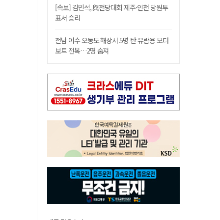
[속보] 김민석, 與전당대회 제주·인천 당원투
표서 승리
전남 여수 오동도 해상서 5명 탄 유람용 모터
보트 전복…2명 숨져