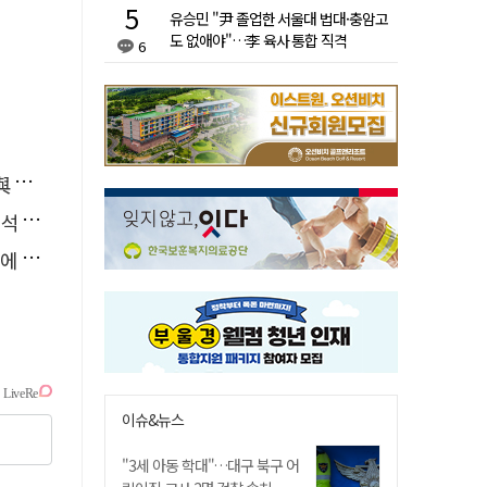
유승민 "尹 졸업한 서울대 법대·충암고
도 없애야"…李 육사 통합 직격
6
소리
능"
다"
이슈&뉴스
"3세 아동 학대"…대구 북구 어