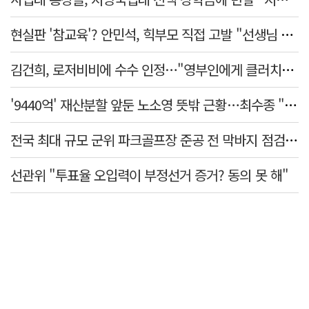
현실판 '참교육'? 안민석, 힉부모 직접 고발 "선생님 협박 용납 못 해"
김건희, 로저비비에 수수 인정…"영부인에게 클러치백 필수품"
'9440억' 재산분할 앞둔 노소영 뜻밖 근황…최수종 "귀한 발걸음 감사"
전국 최대 규모 군위 파크골프장 준공 전 막바지 점검…공정률 85%
선관위 "투표율 오입력이 부정선거 증거? 동의 못 해"