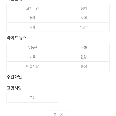
오피니언
정치
경제
사회
국제
스포츠
라이프 뉴스
부동산
문화
교육
건강
이웃사랑
동정
주간매일
고향사랑
구미
로그인