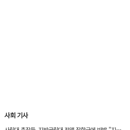
사회 기사
사립대 총장들, 지방국립대 전액 장학금에 반발 "지역 사립대도 동등 지원해야"