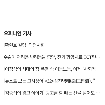
오피니언 기사
[황현호 칼럼] 익명사회
수술이 어려운 반려동물 종양, 전기 항암치료 ECT란? [반려동물 건강톡톡]
[이정식의 시대의 창]폭염 속 이동노동, 이제 '사회적 위험 관리'로 전환할 때
[뉴스로 보는 고사성어]<32>상전벽해(桑田碧海), "뽕나무밭이 푸른 바다가 되었다."
[김종섭의 광고 이야기] 광고를 할 때는 선을 넘어도 좋습니다.