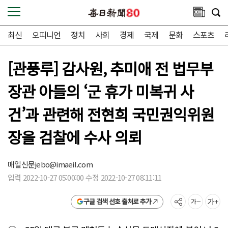
최신
오피니언
정치
사회
경제
국제
문화
스포츠
[관풍루] 감사원, 추미애 전 법무부
장관 아들의 ‘군 휴가 미복귀 사
건’과 관련해 전현희 국민권익위원
장을 검찰에 수사 의뢰
매일신문
jebo@imaeil.com
입력 2022-10-27 05:00:00 수정 2022-10-27 08:11:11
구글 검색 선호 출처로 추가