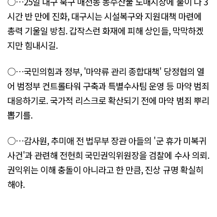
○…25일 대구 북구 매천동 농수산물 도매시장에 불이 나 3
시간 반 만에 진화, 대구시는 시설복구와 지원대책 마련에
총력 기울일 방침. 갑작스런 화재에 피해 상인들, 막막하겠
지만 힘내시길.
○…국민의힘과 정부, '마약류 관리 종합대책' 당정협의 열
어 범정부 컨트롤타워 구축과 특별수사팀 운영 등 마약 범죄
대응하기로. 국가적 리스크로 확산되기 전에 마약 범죄 뿌리
뽑기를.
○…감사원, 추미애 전 법무부 장관 아들의 '군 휴가 미복귀
사건'과 관련해 전현희 국민권익위원장을 검찰에 수사 의뢰.
권익위는 이해 충돌이 아니라고 한 만큼, 진상 규명 확실히
해야.