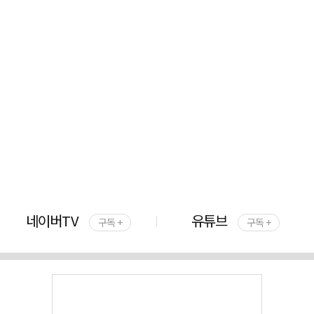
네이버TV
유튜브
구독 +
구독 +