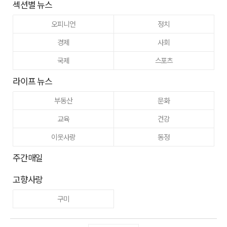
섹션별 뉴스
오피니언
정치
경제
사회
국제
스포츠
라이프 뉴스
부동산
문화
교육
건강
이웃사랑
동정
주간매일
고향사랑
구미