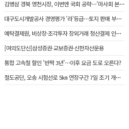
김병삼 경북 영천시장, 이번엔 국회 공략…'마사회 본사 이전·광역교통망 확충' 요청
대구도시개발공사 경영평가 '라'등급…토지 판매 부진에 1년 만에 두 단계 '뚝'
예탁결제원, 비상장·조각투자 장외거래 청산결제 인프라 구축 착수…연내 가동
[여의도단신]삼성증권·교보증권·신한자산운용
통합 고속철 할인 '반짝 3년'…이후 요금 도로 오른다?
철도공단, 오송 시험선로 5㎞ 연장구간 7일 조기 개통…LA 메트로 사업 지원