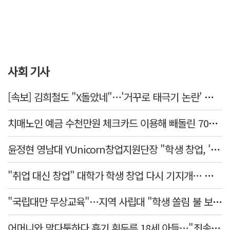
사회 기사
[속보] 김희철도 "X돌았네"…'거꾸로 태극기 논란' 인천시 현수막, 이틀 만에 철거
치매노인 예금 수천만원 체크카드 이용해 빼돌린 70대 간병인, 집행유예
윤정현 영남대 YUnicorn창업지원단장 "학생 창업, '팀 빌딩'이 제일 중요"
"취업 대신 창업" 대학가 학생 창업 다시 기지개… 창업자·기업·매출 동반 성장
"국립대만 무상교육"…지역 사립대 "학생 쏠림 불 보듯"
어머니와 말다툼하다 흉기 휘두른 18세 아들…"죄송하지 않나" 묻자 침묵