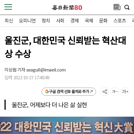
최신
오피니언
정치
사회
경제
국제
문화
스포츠
울진군, 대한민국 신뢰받는 혁산대
상 수상
이상원 기자
seagull@imaeil.com
입력 2022-10-27 17:48:49
구글 검색 선호 출처로 추가
울진군, 어제보다 더 나은 삶 실현