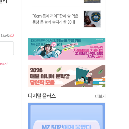
 딴청
"6cm 틈에 끼여" 함께 술 먹은
동창 몸 눌러 숨지게 한 30대
디지털 플러스
더보기