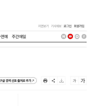
지면보기
기사제보
로그인
회원가입
·연예
주간매일
가
가
구글 검색 선호 출처로 추가