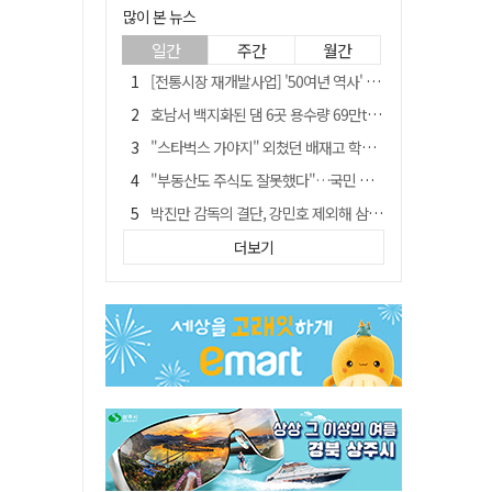
많이 본 뉴스
일간
주간
월간
[전통시장 재개발사업] '50여년 역사' 수성시장 자리에 25층 주상복합 들어선다
호남서 백지화된 댐 6곳 용수량 69만t… 반도체 클러스터 필요량 넘는다
"스타벅스 가야지" 외쳤던 배재고 학생 2명, 결국 중징계
"부동산도 주식도 잘못했다"…국민 절반 이상, 정부 경제정책 '부정'
박진만 감독의 결단, 강민호 제외해 삼성 라이온즈에 긴장감 불어 넣어
국민 10명 중 6명 "검찰 보완수사권 필요"…민주당 지지층도 53.8%
더보기
[단독] 20명에 묻고…72%가 '보완수사권 폐지'?
[전통시장 재개발사업] 신천시장 재개발, 준공 후에도 소송전
[저출산·고령화 그늘] 구미시 "40만명 사수" 고령군 "3만명대 회복"
안동-사가에, "50년 우정 넘어 미래 50년 함께 연다"