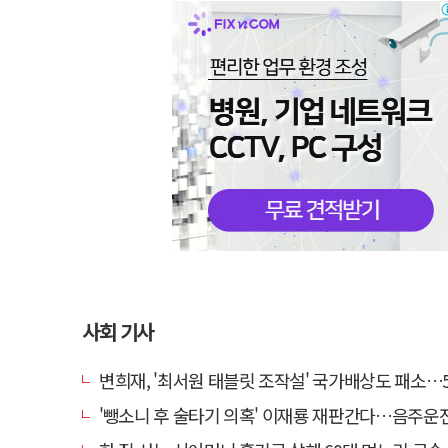
사회 기사
변희재, '최서원 태블릿 조작설' 국가배상도 패소…5천만원 청
'뺑소니 후 술타기 의혹' 이재룡 재판간다…음주운전 혐의