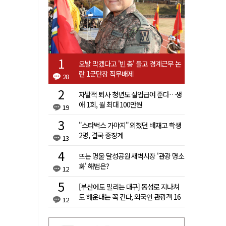
오발 막겠다고 '빈 총' 들고 경계근무 논
란 1군단장 직무배제
28
자발적 퇴사 청년도 실업급여 준다…생
애 1회, 월 최대 100만원
19
"스타벅스 가야지" 외쳤던 배재고 학생
2명, 결국 중징계
13
뜨는 명물 달성공원 새벽시장 '관광 명소
화' 해법은?
12
[부산에도 밀리는 대구] 동성로 지나쳐
도 해운대는 꼭 간다, 외국인 관광객 16
12
배 차이