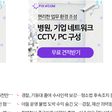
구 기각
경찰, 기동대 줄여 수사인력 보강…형소법 후속조치
 제외
아들 운영 불법 도박 수익 숨긴 父…검찰, 재산 70억