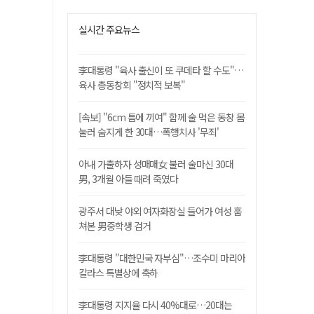
실시간 주요뉴스
李대통령 "육사 출신이 또 쿠데타 할 수도"…
육사 총동창회 "정치적 보복"
[속보] "6cm 틈에 끼여" 함께 술 먹은 동창 몸
눌러 숨지게 한 30대…폭행치사 '무죄'
아내 가출하자 성매매女 불러 술마신 30대
男, 3개월 아들 때려 죽였다
광주서 대낮 야외 여자화장실 들어가 여성 훔
쳐본 男중학생 검거
李대통령 "대한민국 자부심"…조수미 마리아
칼라스 특별상에 축하
李대통령 지지율 다시 40%대로…20대는