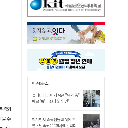
이슈&뉴스
놀이터에 강아지 묶곤 "유기 중"
메모 '툭'…30대女 '입건'
 본격화
원 몰수
청계천서 중국인들 버젓이 흡
연…단속원은 "회사에 알려라"