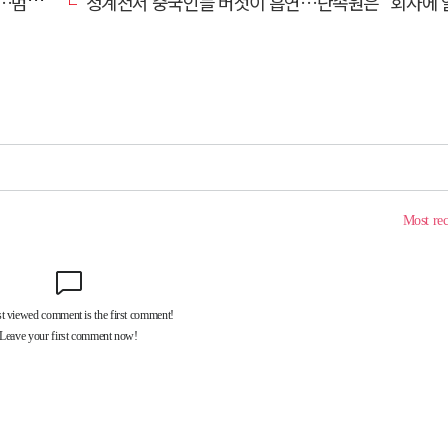
동기는
청계천서 중국인들 버젓이 흡연…단속원은 "회사에 알려라"