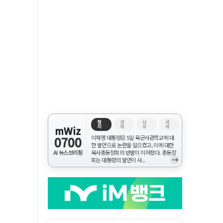
정
경
사
국
치
제
회
제
mWiz
0700
이재명 대통령은 5일 육군사관학교에 대
한 발언으로 논란을 일으켰고, 이에 대한
AI 뉴스브리핑
육사총동창회의 반발이 이어졌다. 총동창
→
회는 대통령의 발언이 사...