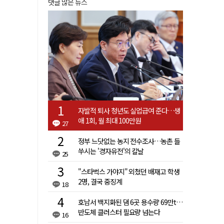
댓글 많은 뉴스
자발적 퇴사 청년도 실업급여 준다…생
애 1회, 월 최대 100만원
27
정부 느닷없는 농지 전수조사…농촌 들
쑤시는 '경자유전'의 칼날
25
"스타벅스 가야지" 외쳤던 배재고 학생
2명, 결국 중징계
18
호남서 백지화된 댐 6곳 용수량 69만t…
반도체 클러스터 필요량 넘는다
16