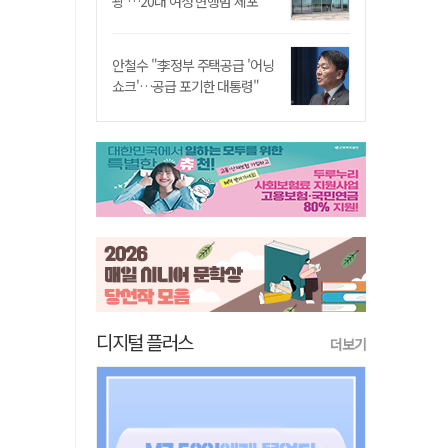
쾅'…20대 여성 현행범 체포"
안철수 "李정부 주택공급 '어닝
쇼크'…공급 포기한 대통령"
디지털 플러스
더보기