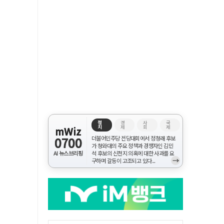
정
경
사
국
치
제
회
제
mWiz
0700
더불어민주당 전당대회에서 정청래 후보
가 청와대의 주요 정책과 경쟁자인 김민
AI 뉴스브리핑
석 후보의 신천지 의혹에 대한 사과를 요
→
구하며 갈등이 고조되고 있다...