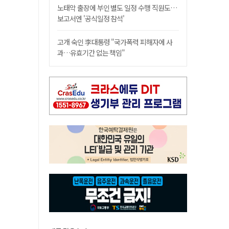
노태악 출장에 부인 별도 일정 수행 직원도…
보고서엔 '공식일정 참석'
고개 숙인 李대통령 "국가폭력 피해자에 사
과…유효기간 없는 책임"