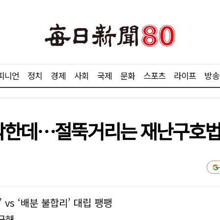
피니언
정치
경제
사회
국제
문화
스포츠
라이프
방송
막막한데…절뚝거리는 재난구호
vs ‘배분 불합리’ 대립 팽팽
급해