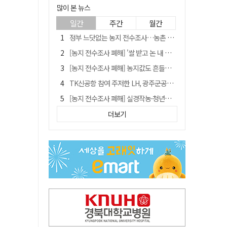
많이 본 뉴스
일간
주간
월간
정부 느닷없는 농지 전수조사…농촌 들쑤시는 '경자유전'의 칼날
[농지 전수조사 폐해] '쌀 받고 논 내 준' 도지농 이제 어쩌나?
[농지 전수조사 폐해] 농지값도 흔들리나…"도지 막히면 헐값 매물 나올 수도"
TK신공항 참여 주저한 LH, 광주군공항 사업에는 앞장
[농지 전수조사 폐해] 실경작농·청년농 부담도 커진다
[단독] 김영수 "국방부 청문준비단, 안규백 탈영 알고있었다"
더보기
김주수 전 의성군수 공덕비 결국 철거… 문화재법 위반 원상복구
[기고] 대구 미래는 금호강·팔공산에 있다
홈플러스 다시 문 연다… 대구경북 매장도 재개장 준비 돌입
청도군정 '두 시어머니'가 되어서는 안된다