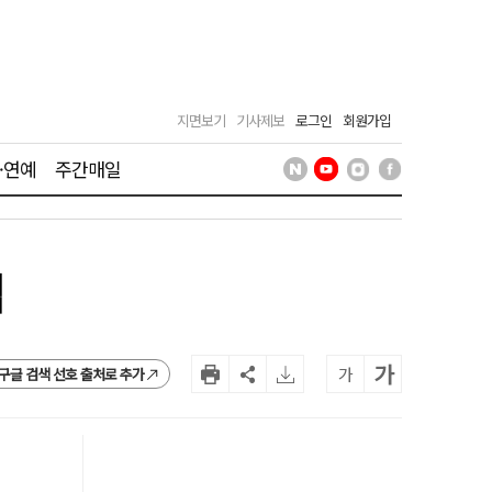
지면보기
기사제보
로그인
회원가입
·연예
주간매일
법
가
가
구글 검색 선호 출처로 추가