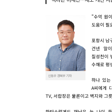
"수억 원
도움이 필요
포항시 남구
건넨 말이
칠성천이 
수해로 평
신동우 경북부 기자
하나 있는
A씨에게 
TV, 서랍장은 물론이고 벽지와 그릇
한탄스럽게도 재난은 늘 나이 들