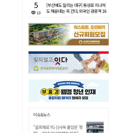
[부산에도 밀리는 대구] 동성로 지나쳐
도 해운대는 꼭 간다, 외국인 관광객 16
13
배 차이
이슈&뉴스
"골프채로 YG 신사옥 출입문 '쾅