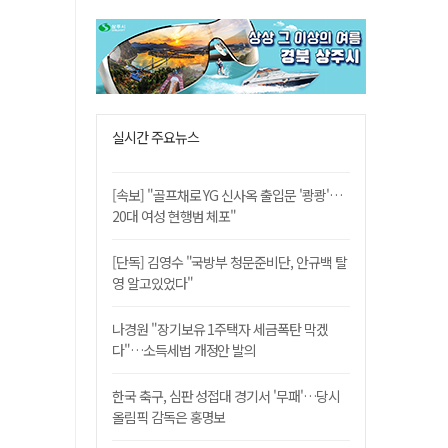
실시간 주요뉴스
[속보] "골프채로 YG 신사옥 출입문 '쾅쾅'…
20대 여성 현행범 체포"
[단독] 김영수 "국방부 청문준비단, 안규백 탈
영 알고있었다"
나경원 "장기보유 1주택자 세금폭탄 막겠
다"…소득세법 개정안 발의
한국 축구, 심판 성접대 경기서 '무패'…당시
올림픽 감독은 홍명보