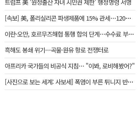
트럼프 美 '원정출산 자녀 시민권 제한' 행정명령 서명
[속보] 美, 폴리실리콘 파생제품에 15% 관세…120일 뒤 발효
이란-오만, 호르무즈해협 통행 합의 단계…수수료 부과되나
흑해도 봉쇄 위기…곡물·원유 항로 전쟁터로
아프리카 국가들의 비공식 지침… "이봐, 로비해봤어?"
[사진으로 보는 세계: 사보세] 폭염이 부른 튀니지 반정부 시위