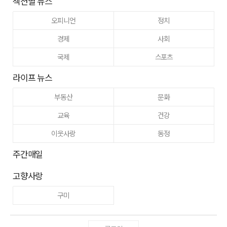
섹션별 뉴스
오피니언
정치
경제
사회
국제
스포츠
라이프 뉴스
부동산
문화
교육
건강
이웃사랑
동정
주간매일
고향사랑
구미