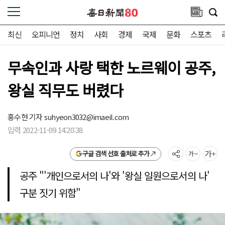
최신
오피니언
정치
사회
경제
국제
문화
스포츠
무속인과 사랑 택한 노르웨이 공주,
왕실 직무도 버렸다
홍수현 기자
suhyeon3032@imaeil.com
입력 2022-11-09 14:20:38
구글 검색 선호 출처로 추가
공주 "'개인으로서의 나'와 '왕실 일원으로서의 나'
구분 짓기 위함"