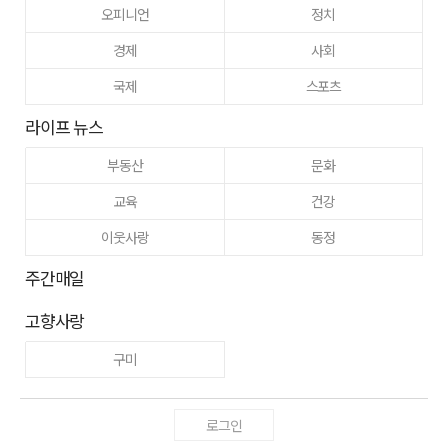
오피니언
정치
경제
사회
국제
스포츠
라이프 뉴스
부동산
문화
교육
건강
이웃사랑
동정
주간매일
고향사랑
구미
로그인