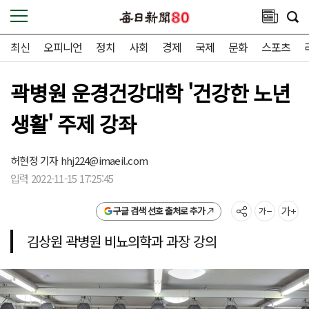
최신
오피니언
정치
사회
경제
국제
문화
스포츠
곽병원 운경건강대학 '건강한 노년
생활' 주제 강좌
허현정 기자
hhj224@imaeil.com
입력 2022-11-15 17:25:45
구글 검색 선호 출처로 추가
김상원 곽병원 비뇨의학과 과장 강의