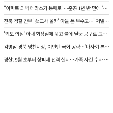
"아파트 외벽 테라스가 통째로"…준공 1년 반 만에 '아찔 사고'
전북 경찰 간부 '女교사 몰카' 아들 폰 부수고…"처벌 못하는 사안" 내부망에 글
'외도 의심' 아내 화장실에 묶고 불에 달군 공구로 고문…남편 검거
김병삼 경북 영천시장, 이번엔 국회 공략…'마사회 본사 이전·광역교통망 확충' 요청
경찰, 9월 초부터 상피제 전격 실시…가족 사건 수사 못해