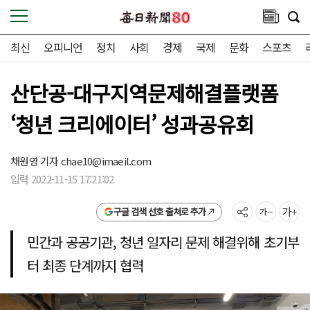
최신
오피니언
정치
사회
경제
국제
문화
스포츠
산단공-대구지역문제해결플랫폼
‘청년 크리에이터’ 성과공유회
채원영 기자
chae10@imaeil.com
입력 2022-11-15 17:21:02
구글 검색 선호 출처로 추가
민간과 공공기관, 청년 일자리 문제 해결위해 초기부
터 최종 단계까지 협력