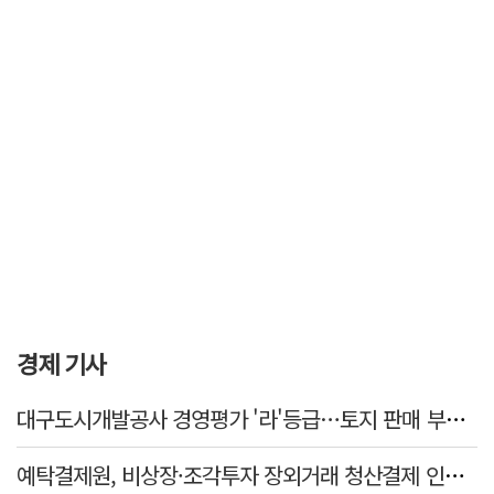
경제 기사
대구도시개발공사 경영평가 '라'등급…토지 판매 부진에 1년 만에 두 단계 '뚝'
예탁결제원, 비상장·조각투자 장외거래 청산결제 인프라 구축 착수…연내 가동