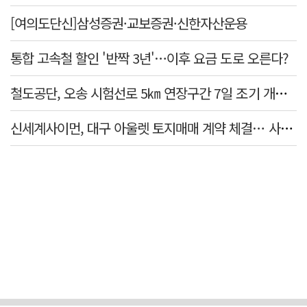
[여의도단신]삼성증권·교보증권·신한자산운용
통합 고속철 할인 '반짝 3년'…이후 요금 도로 오른다?
철도공단, 오송 시험선로 5㎞ 연장구간 7일 조기 개통…LA 메트로 사업 지원
신세계사이먼, 대구 아울렛 토지매매 계약 체결… 사업 본궤도