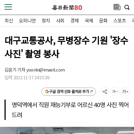
최신
오피니언
정치
사회
경제
국제
문화
스포츠
대구교통공사, 무병장수 기원 '장수
사진' 촬영 봉사
김윤기 기자
yoonki@imaeil.com
입력 2022-11-17 14:15:39
구글 검색 선호 출처로 추가
명덕역에서 직원 재능기부로 어르신 40명 사진 찍어
드려