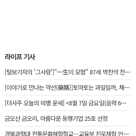
라이프 기사
[털보기자의 '그사람']"一生이 모험" 87세 박찬석 전 경북대 총장
[이야기로 만나는 약선(藥膳)]토마토는 과일일까, 채소일까
[더사주 오늘의 띠별 운세] <8월 7일 금요일(음력 6월25일)>
금오산 금오리, 아름다운 동행기업 25호 선정
경북과학대 전통문화체험학교…교육부 진로체험 인증기관 선정