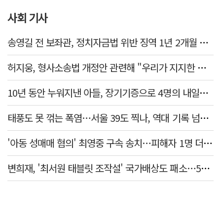
사회 기사
송영길 전 보좌관, 정치자금법 위반 징역 1년 2개월 확정
허지웅, 형사소송법 개정안 관련해 "우리가 지지한 인간들이 이 꼴 만들었다"
10년 동안 누워지낸 아들, 장기기증으로 4명의 내일을 밝혔다
태풍도 못 꺾는 폭염…서울 39도 찍나, 역대 기록 넘본다
'아동 성매매 혐의' 최영중 구속 송치…피해자 1명 더 있었다
변희재, '최서원 태블릿 조작설' 국가배상도 패소…5천만원 청구 기각