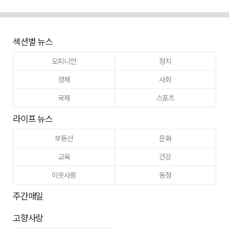
섹션별 뉴스
오피니언
정치
경제
사회
국제
스포츠
라이프 뉴스
부동산
문화
교육
건강
이웃사랑
동정
주간매일
고향사랑