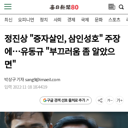
최신
오피니언
정치
사회
경제
국제
문화
스포츠
정진상 "증자살인, 삼인성호" 주장
에…유동규 "부끄러움 좀 알았으
면"
박상구 기자
sang9@imaeil.com
입력 2022-11-18 18:44:19
구글 검색 선호 출처로 추가