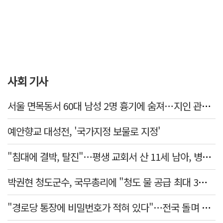
사회 기사
서울 면목동서 60대 남성 2명 흉기에 숨져…지인 관계로 추정
예안향교 대성전, '국가지정 보물로 지정'
"침대에 결박, 탈진"…평생 교회서 산 11세 남아, 병원 이송 끝 숨져
박권현 청도군수, 국무총리에 "청도 물 공급 최대 3만t 늘려달라"
"경로당 통장에 비밀번호가 적혀 있다"…전국 돌며 경로당 13곳 턴 30대 구속