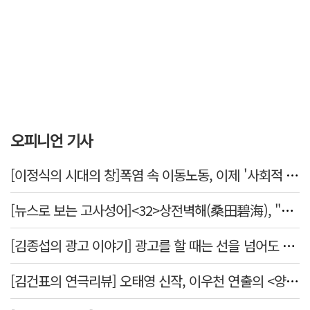
오피니언 기사
[이정식의 시대의 창]폭염 속 이동노동, 이제 '사회적 위험 관리'로 전환할 때
[뉴스로 보는 고사성어]<32>상전벽해(桑田碧海), "뽕나무밭이 푸른 바다가 되었다."
[김종섭의 광고 이야기] 광고를 할 때는 선을 넘어도 좋습니다.
[김건표의 연극리뷰] 오태영 신작, 이우천 연출의 <양은 양순하다>"국민을 온순한 양으로 길들이는 전체주의적 정치의 알레고리"