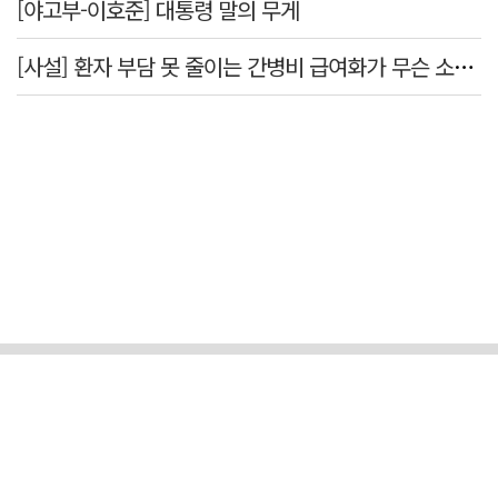
[야고부-이호준] 대통령 말의 무게
[사설] 환자 부담 못 줄이는 간병비 급여화가 무슨 소용인가