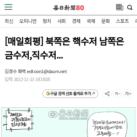
최신
오피니언
정치
사회
경제
국제
문화
스포츠
[매일희평] 북쪽은 핵수저 남쪽은
금수저,직수저...
김경수 화백
edtoon1@daum.net
입력 2022-11-23 19:18:05
구글 검색 선호 출처로 추가