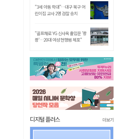
"3세 아동 학대"…대구 북구 어
린이집 교사 2명 검찰 송치
"골프채로 YG 신사옥 출입문 '쾅
쾅'…20대 여성 현행범 체포"
디지털 플러스
더보기