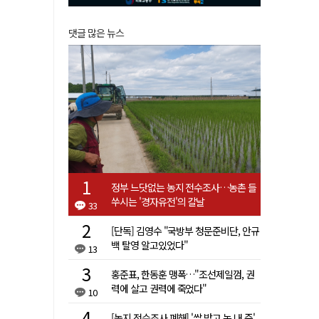
댓글 많은 뉴스
정부 느닷없는 농지 전수조사…농촌 들
쑤시는 '경자유전'의 칼날
33
[단독] 김영수 "국방부 청문준비단, 안규
백 탈영 알고있었다"
13
홍준표, 한동훈 맹폭…"조선제일껌, 권
력에 살고 권력에 죽었다"
10
[농지 전수조사 폐해] '쌀 받고 논 내 준'