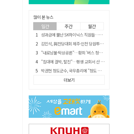
많이 본 뉴스
일간
주간
월간
성과급에 뿔난 SK하이닉스 직원들…3500명 모여 '새 노조' 만든다
김민석, 與전당대회 제주·인천 당원투표서 승리…누적 득표는 '초박빙'
"내로남불·탁상공론"…황희 '버스 청년주택' 제안에 與 내부서도 쓴소리
"침대에 결박, 탈진"…평생 교회서 산 11세 남아, 병원 이송 끝 숨져
박권현 청도군수, 국무총리에 "청도 물 공급 최대 3만t 늘려달라"
예안향교 대성전, '국가지정 보물로 지정'
더보기
블룸버그 "SK하이닉스, 中 패키징공장 지분매각 등 검토"
李대통령 "결혼 페널티 개선"에…장동혁 "그 페널티 만든 게 이 정권"
트럼프 만난 손현보 목사…"현재 자유대한민국 여러 면에서 어려움"
"아버지 외출한 사이"…흉기로 40대母 살해한 고교 자퇴생, 구속 기로에