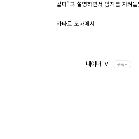
같다"고 설명하면서 엄지를 치켜들
카타르 도하에서
네이버TV
구독 +