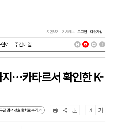
지면보기
기사제보
로그인
회원가입
·연예
주간매일
까지…카타르서 확인한 K-
가
가
구글 검색 선호 출처로 추가