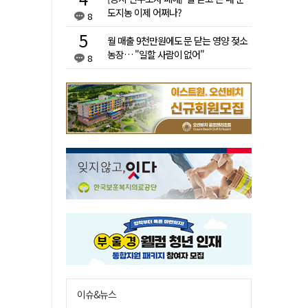
도지농 이제 어쩌나?
8
월 매출 9천만원에도 문 닫는 영양 젖소
농장… "일할 사람이 없어"
8
이슈&뉴스