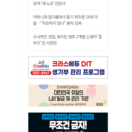
모여 '새 노조' 만든다
어머니와 말다툼하다 흉기 휘두른 18세 아
들…"죄송하지 않나" 묻자 침묵
수사하던 경찰, 방치된 생후 2개월 신생아 '할
부지' 된 사연은