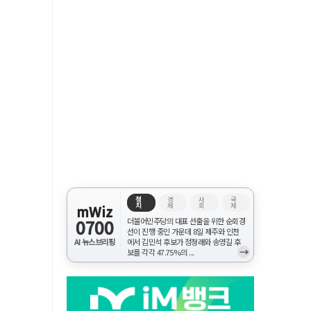
정
경
사
국
치
제
회
제
mWiz
0700
더불어민주당의 대표 선출을 위한 순회경
선이 진행 중인 가운데 8일 제주와 인천
AI 뉴스브리핑
에서 김민석 후보가 정청래와 송영길 후
→
보를 각각 47.75%의 ...