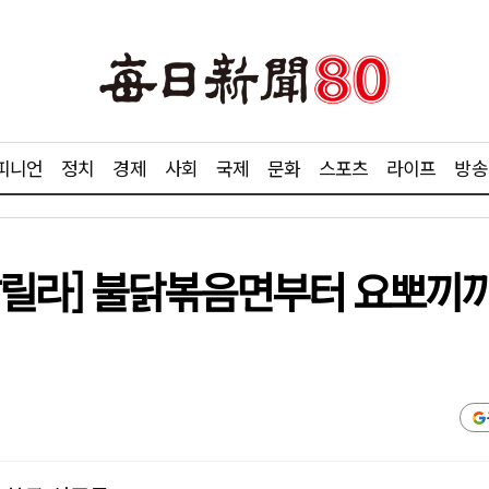
피니언
정치
경제
사회
국제
문화
스포츠
라이프
방송
알릴라] 불닭볶음면부터 요뽀끼