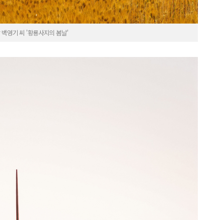
백영기 씨 '황룡사지의 봄날'