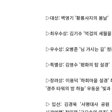
▷대상: 백영기 '황룡사지의 봄날'
▷최우수상: 김기수 '억겁의 세월을
▷우수상: 오병준 '님 가시는 길' 정
▷특별상: 김영수 '평화의 탑 설경'
▷장려상: 이용덕 '하회마을 설경' 
'경주 타워의 밤 하늘' 우동윤 '빛
▷입선: 김경욱 '사명대사 공원 
시간여행' 전민재 '고요속의 외침' 