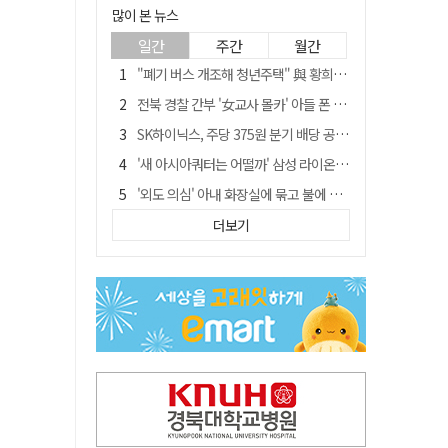
많이 본 뉴스
일간
주간
월간
"폐기 버스 개조해 청년주택" 與 황희…'딸 학비는 年 4200만원'
전북 경찰 간부 '女교사 몰카' 아들 폰 부수고…"처벌 못하는 사안" 내부망에 글
SK하이닉스, 주당 375원 분기 배당 공시…"3분기 중 주주환원 방안 확정"
'새 아시아쿼터는 어떨까' 삼성 라이온즈, 새 얼굴 투수 미야모리 영입
'외도 의심' 아내 화장실에 묶고 불에 달군 공구로 고문…남편 검거
박권현 청도군수, '햇빛 연금 사업' 공약 시동걸어
더보기
김병삼 경북 영천시장, 이번엔 국회 공략…'마사회 본사 이전·광역교통망 확충' 요청
경찰, 9월 초부터 상피제 전격 실시…가족 사건 수사 못해
"3세 아동 학대"…대구 북구 국공립어린이집 교사 2명 검찰 송치
봉화서 주택 에어컨 실외기에서 시작된 불… 주택 화재로 번져