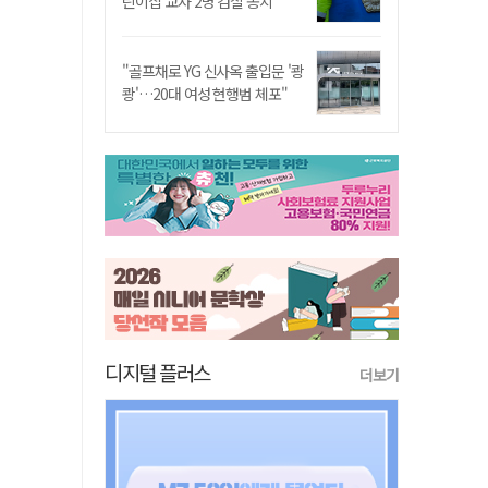
린이집 교사 2명 검찰 송치
"골프채로 YG 신사옥 출입문 '쾅
쾅'…20대 여성 현행범 체포"
디지털 플러스
더보기