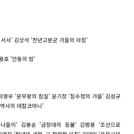
 서서' 김상석 '천년고분군 가을의 아침'
용호 '안동의 밤'
최영우 '문무왕의 침실' 윤기창 '침수정의 가을' 김성규
과 역사의 데칼코마니'
나들이' 김봉순 '금장대의 등불' 김범용 '조선으로
김영자 '천년의 세월, 그 찬란한 아침' 김대일 '운문사의