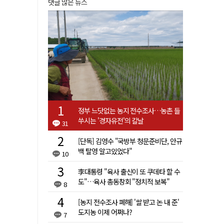
댓글 많은 뉴스
정부 느닷없는 농지 전수조사…농촌 들
쑤시는 '경자유전'의 칼날
31
[단독] 김영수 "국방부 청문준비단, 안규
백 탈영 알고있었다"
10
李대통령 "육사 출신이 또 쿠데타 할 수
도"…육사 총동창회 "정치적 보복"
8
[농지 전수조사 폐해] '쌀 받고 논 내 준'
도지농 이제 어쩌나?
7