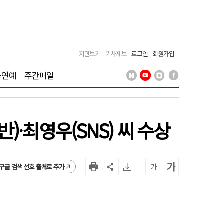
지면보기
기사제보
로그인
회원가입
·연예
주간매일
·최영우(SNS) 씨 수상
가
가
구글 검색 선호 출처로 추가