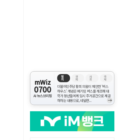
정
경
사
국
치
제
회
제
mWiz
0700
더불어민주당 황희 의원이 제안한 '버스
하우스' 개념은 폐기된 버스를 개조해 대
AI 뉴스브리핑
학가 청년들에게 임시 주거공간으로 제공
→
하자는 내용으로, 네덜란...