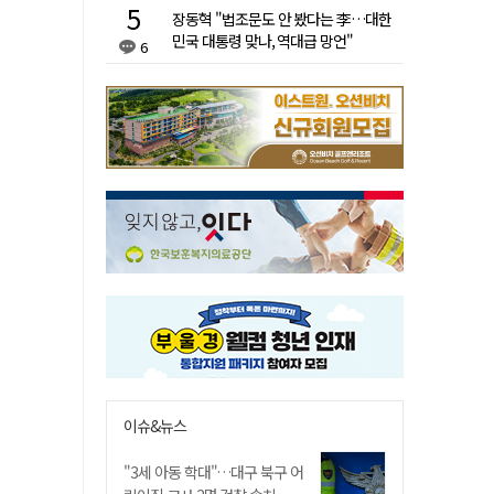
장동혁 "법조문도 안 봤다는 李…대한
민국 대통령 맞나, 역대급 망언"
6
이슈&뉴스
"3세 아동 학대"…대구 북구 어