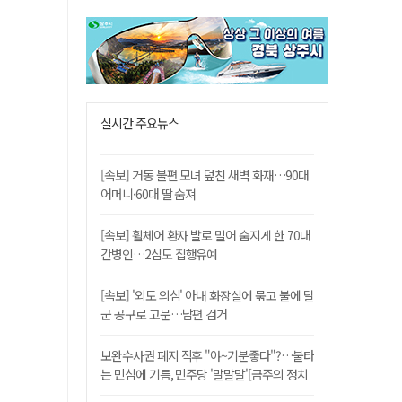
실시간 주요뉴스
[속보] 거동 불편 모녀 덮친 새벽 화재…90대
어머니·60대 딸 숨져
[속보] 휠체어 환자 발로 밀어 숨지게 한 70대
간병인…2심도 집행유예
[속보] '외도 의심' 아내 화장실에 묶고 불에 달
군 공구로 고문…남편 검거
보완수사권 폐지 직후 "야~기분좋다"?…불타
는 민심에 기름, 민주당 '말말말'[금주의 정치
舌전]