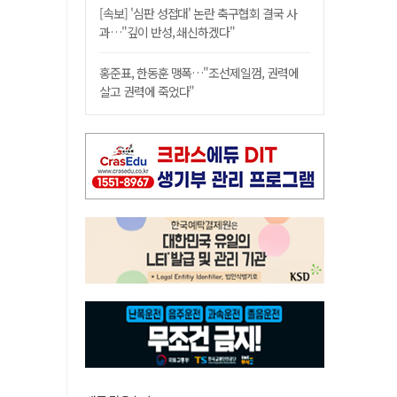
[속보] '심판 성접대' 논란 축구협회 결국 사
과…"깊이 반성, 쇄신하겠다"
홍준표, 한동훈 맹폭…"조선제일껌, 권력에
살고 권력에 죽었다"