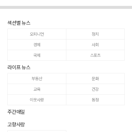
섹션별 뉴스
오피니언
정치
경제
사회
국제
스포츠
라이프 뉴스
부동산
문화
교육
건강
이웃사랑
동정
주간매일
고향사랑