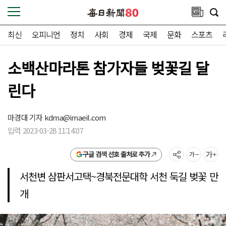
최신
오피니언
정치
사회
경제
국제
문화
스포츠
소백산마라톤 참가자들 벚꽃길 달
린다
마경대 기자
kdma@imaeil.com
입력 2023-03-28 11:14:07
구글 검색 선호 출처로 추가
서천변 삼판서고택~경북전문대학 서천 둑길 벚꽃 만
개