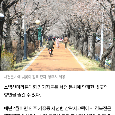
서천둔치에 벚꽃이 활짝 폈다. 영주시 제공
소백산마라톤대회 참가자들은 서천 둔치에 만개한 벚꽃의
향연을 즐길 수 있다.
매년 4월이면 영주 가흥동 서천변 삼판서고택에서 경북전문