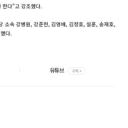
 한다"고 강조했다.
소속 강병원, 강준현, 김영배, 김정호, 설훈, 송재호,
여했다.
유튜브
구독 +