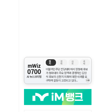
정
경
사
국
치
제
회
제
mWiz
0700
더불어민주당 전당대회에서 정청래 후보
가 청와대의 주요 정책과 경쟁자인 김민
AI 뉴스브리핑
석 후보의 신천지 의혹에 대한 사과를 요
→
구하며 갈등이 고조되고 있다...