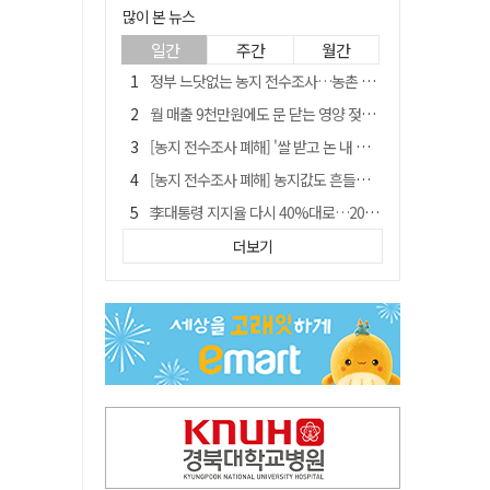
많이 본 뉴스
일간
주간
월간
정부 느닷없는 농지 전수조사…농촌 들쑤시는 '경자유전'의 칼날
월 매출 9천만원에도 문 닫는 영양 젖소농장… "일할 사람이 없어"
[농지 전수조사 폐해] '쌀 받고 논 내 준' 도지농 이제 어쩌나?
[농지 전수조사 폐해] 농지값도 흔들리나…"도지 막히면 헐값 매물 나올 수도"
李대통령 지지율 다시 40%대로…20대는 18.8%p 급락
유승민 "尹 졸업한 서울대 법대·충암고도 없애야"…李 육사 통합 직격
더보기
경북 영천시, 9월부터 11월까지 반값 여행 혜택 제공
지역활성화 펀드 9호…포항 AI 데이터센터에 6천억 투입
국민 51.9% "李 대통령 재판 재개 필요하다"
'솔리다임 IPO 추진설' SK하이닉스, 주가 9% 급락