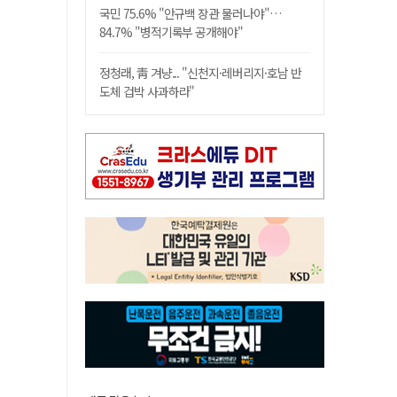
국민 75.6% "안규백 장관 물러나야"…
84.7% "병적기록부 공개해야"
정청래, 靑 겨냥... "신천지·레버리지·호남 반
도체 겁박 사과하라"