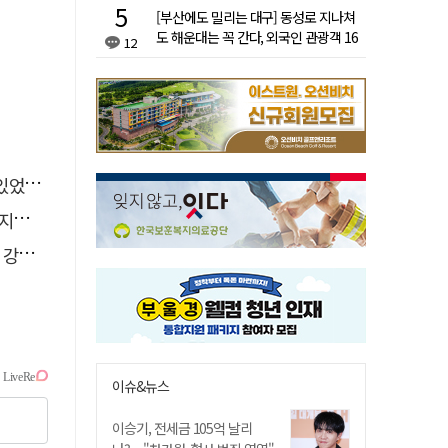
[부산에도 밀리는 대구] 동성로 지나쳐
도 해운대는 꼭 간다, 외국인 관광객 16
12
배 차이
었다"
습"
졌다
이슈&뉴스
이승기, 전세금 105억 날리