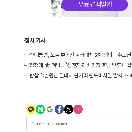
정치 기사
李대통령, 오늘 부동산 공급대책 2차 회의…수도권 공급안
정청래, 靑 겨냥... "신천지·레버리지·호남 반도체 겁박 사
합참 "北, 원산 일대서 단거리 탄도미사일 발사"…4