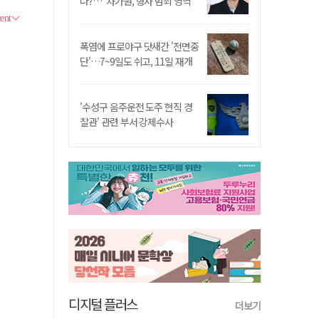
나?…"차가원, 형사 범죄 영역"
폭염에 프로야구 닷새간 '전면중
단'…7~9일도 쉬고, 11일 재개
'수성구 음주운전 도주 현직 경
찰관' 관련 부서 강제수사
디지털 플러스
더보기