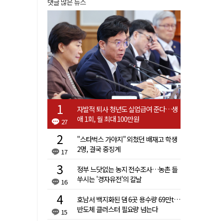
댓글 많은 뉴스
자발적 퇴사 청년도 실업급여 준다…생
애 1회, 월 최대 100만원
27
"스타벅스 가야지" 외쳤던 배재고 학생
2명, 결국 중징계
17
정부 느닷없는 농지 전수조사…농촌 들
쑤시는 '경자유전'의 칼날
16
호남서 백지화된 댐 6곳 용수량 69만t…
반도체 클러스터 필요량 넘는다
15