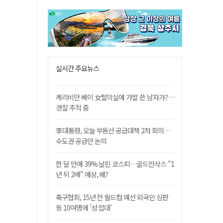
실시간 주요뉴스
케리비안 베이 女탈의실에 가발 쓴 남자가?…
경찰 추적 중
李대통령, 오늘 부동산 공급대책 2차 회의…
수도권 공급안 논의
한 달 만에 39% 날린 코스피…골드만삭스 "1
년 뒤 2배" 예상, 왜?
축구협회, 15년 전 월드컵 예선 외국인 심판
등 10여명에 '성 접대'