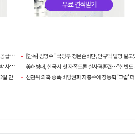
 논의
[단독] 김영수 "국방부 청문준비단, 안규백 탈영 알고있
과하라"
美해병대, 한국서 첫 자폭드론 실사격훈련…"한반도 지형 학
2일 만
선관위 의혹 증폭·비당권파 자충수에 장동혁 '그립' 더 강해