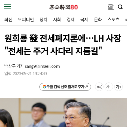
최신
오피니언
정치
사회
경제
국제
문화
스포츠
원희룡 發 전세폐지론에…LH 사장
"전세는 주거 사다리 지름길"
박상구 기자
sang9@imaeil.com
입력 2023-05-21 19:24:49
구글 검색 선호 출처로 추가