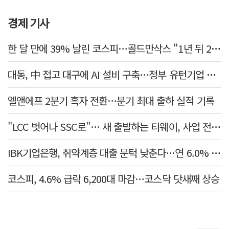
경제 기사
한 달 만에 39% 날린 코스피…골드만삭스 "1년 뒤 2배" 예상, 왜?
대동, 中 접고 대구에 AI 설비 구축…정부 유턴기업 선정
엘앤에프 2분기 흑자 전환…분기 최대 출하 실적 기록
"LCC 벗어나 SSC로"… 새 출발하는 티웨이, 사업 전략 발표
IBK기업은행, 취약계층 대출 문턱 낮춘다…연 6.0% 'i-ONE 햇살론 특례보증' 비대면 출시
코스피, 4.6% 급락 6,200대 마감…코스닥 닷새째 상승