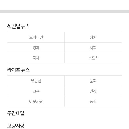
섹션별 뉴스
오피니언
정치
경제
사회
국제
스포츠
라이프 뉴스
부동산
문화
교육
건강
이웃사랑
동정
주간매일
고향사랑