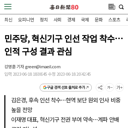
최신
오피니언
정치
사회
경제
국제
문화
스포츠
민주당, 혁신기구 인선 작업 착수…
인적 구성 결과 관심
강영훈 기자
green@imaeil.com
입력 2023-06-18 18:08:45 수정 2023-06-18 20:42:45
구글 검색 선호 출처로 추가
김은경, 후속 인선 착수…현역 보단 원외 인사 비중
높을 전망
이재명 대표, 혁신기구 전권 부여 약속…계파 안배