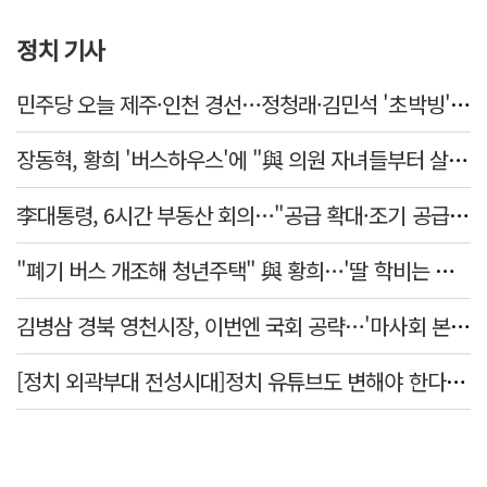
정치 기사
민주당 오늘 제주·인천 경선…정청래·김민석 '초박빙' 승부
장동혁, 황희 '버스하우스'에 "與 의원 자녀들부터 살아보면 어떨까?"
李대통령, 6시간 부동산 회의…"공급 확대·조기 공급 과감히 실천"
"폐기 버스 개조해 청년주택" 與 황희…'딸 학비는 年 4200만원'
김병삼 경북 영천시장, 이번엔 국회 공략…'마사회 본사 이전·광역교통망 확충' 요청
[정치 외곽부대 전성시대]정치 유튜브도 변해야 한다 "화합과 존중"