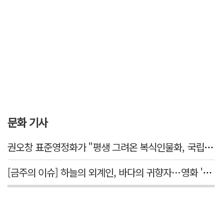
문화 기사
권오창 표준영정화가 "평생 그려온 복식인물화, 국립대구박물관에서 가치 있게 활용되길"
[금주의 이슈] 하늘의 외계인, 바다의 귀향자…영화 '호프'와 '오디세이'