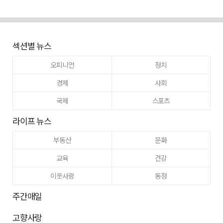
섹션별 뉴스
오피니언
정치
경제
사회
국제
스포츠
라이프 뉴스
부동산
문화
교육
건강
이웃사랑
동정
주간매일
고향사랑