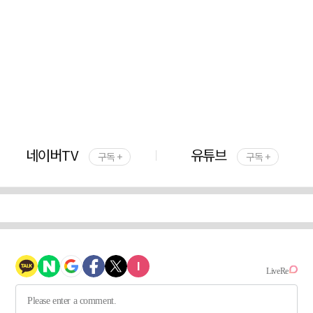
네이버TV
유튜브
구독 +
구독 +