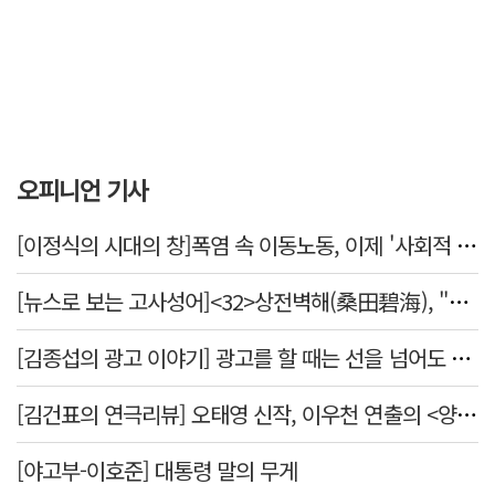
오피니언 기사
[이정식의 시대의 창]폭염 속 이동노동, 이제 '사회적 위험 관리'로 전환할 때
[뉴스로 보는 고사성어]<32>상전벽해(桑田碧海), "뽕나무밭이 푸른 바다가 되었다."
[김종섭의 광고 이야기] 광고를 할 때는 선을 넘어도 좋습니다.
[김건표의 연극리뷰] 오태영 신작, 이우천 연출의 <양은 양순하다>"국민을 온순한 양으로 길들이는 전체주의적 정치의 알레고리"
[야고부-이호준] 대통령 말의 무게