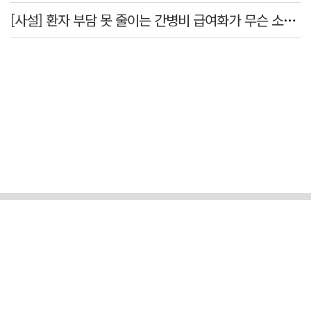
[사설] 환자 부담 못 줄이는 간병비 급여화가 무슨 소용인가