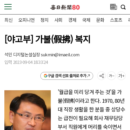
최신
오피니언
정치
사회
경제
국제
문화
스포츠
[야고부] 가불(假拂) 복지
석민 디지털논설실장
sukmin@imaeil.com
입력 2023-09-04 18:33:24
구글 검색 선호 출처로 추가
'월급을 미리 당겨 주는 것'을 가
불(假拂)이라고 한다. 1970, 80년
대 직장 생활을 한 분들 중 상당수
는 급전이 필요해 회사 재무담당
부서 직원에게 머리를 숙이면서