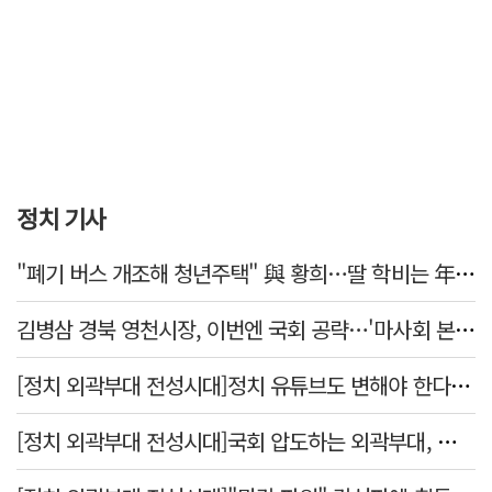
정치 기사
"폐기 버스 개조해 청년주택" 與 황희…딸 학비는 年 4200만원
김병삼 경북 영천시장, 이번엔 국회 공략…'마사회 본사 이전·광역교통망 확충' 요청
[정치 외곽부대 전성시대]정치 유튜브도 변해야 한다 "화합과 존중"
[정치 외곽부대 전성시대]국회 압도하는 외곽부대, 목소리 왜 커지나?