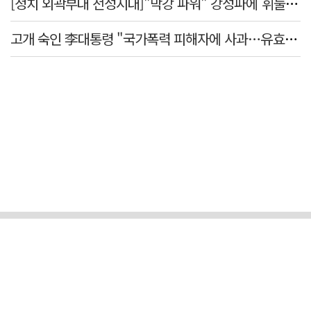
[정치 외곽부대 전성시대]"막강 파워" 강성파에 휘둘리는 여야 …"이슈 메이킹" 커지는 변방의 북소리
고개 숙인 李대통령 "국가폭력 피해자에 사과…유효기간 없는 책임"