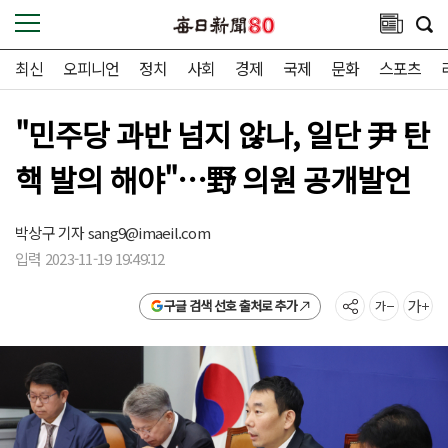
최신
오피니언
정치
사회
경제
국제
문화
스포츠
"민주당 과반 넘지 않나, 일단 尹 탄
핵 발의 해야"…野 의원 공개발언
박상구 기자
sang9@imaeil.com
입력 2023-11-19 19:49:12
구글 검색 선호 출처로 추가