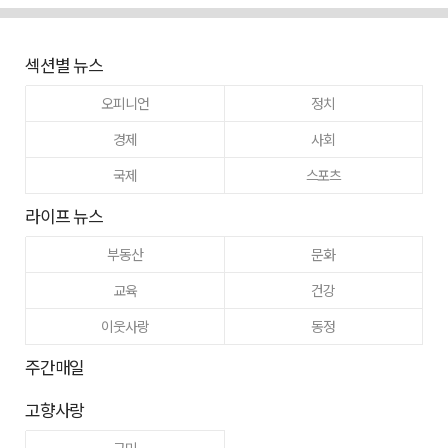
섹션별 뉴스
오피니언
정치
경제
사회
국제
스포츠
라이프 뉴스
부동산
문화
교육
건강
이웃사랑
동정
주간매일
고향사랑
구미