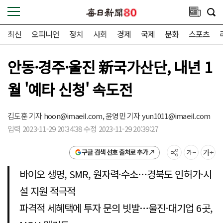
최신
오피니언
정치
사회
경제
국제
문화
스포츠
안동·경주·울진 新국가산단, 내년 1
월 '예타 신청' 속도전
김도훈 기자
hoon@imaeil.com,
윤영민 기자
yun1011@imaeil.com
입력 2023-11-29 20:34:38 수정 2023-11-29 20:39:27
구글 검색 선호 출처로 추가
바이오 생명, SMR, 원자력·수소…경북도 인허가·시
설 지원 적극적
파격적 세혜택에 투자 문의 빗발…울진-대기업 6곳,