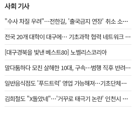
사회 기사
"수사 차질 우려"…전한길, '출국금지 연장' 취소 소송 패소
전국 20개 대학이 대구에… 기초과학 협력 네트워크 출범하다
[대구경북을 빛낸 베스트80] 노벨리스코리아
말다툼하다 모친 살해한 10대, 구속…범행 직후 반려견도 죽여
일반음식점도 '푸드트럭' 영업 가능해져…기초단체별 조례 개정 움직임
김희철도 "X돌았네"…'거꾸로 태극기 논란' 인천시 현수막, 이틀 만에 철거