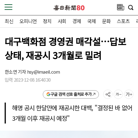
최신
오피니언
정치
사회
경제
국제
문화
스포츠
대구백화점 경영권 매각설…답보
상태, 재공시 3개월로 밀려
한소연 기자
hsy@imaeil.com
입력 2023-12-08 16:40:30
구글 검색 선호 출처로 추가
해명 공시 한달만에 재공시한 대백, "결정된 바 없어
3개월 이후 재공시 예정"