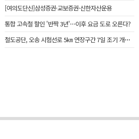
[여의도단신]삼성증권·교보증권·신한자산운용
통합 고속철 할인 '반짝 3년'…이후 요금 도로 오른다?
철도공단, 오송 시험선로 5㎞ 연장구간 7일 조기 개통…LA 메트로 사업 지원