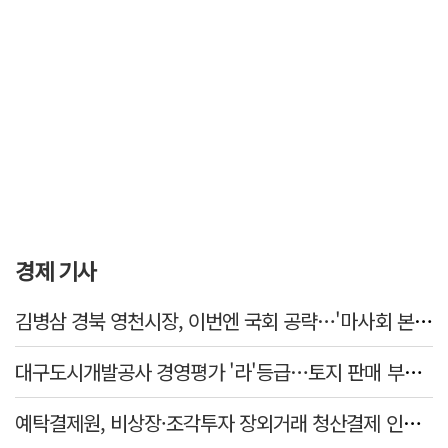
경제 기사
김병삼 경북 영천시장, 이번엔 국회 공략…'마사회 본사 이전·광역교통망 확충' 요청
대구도시개발공사 경영평가 '라'등급…토지 판매 부진에 1년 만에 두 단계 '뚝'
예탁결제원, 비상장·조각투자 장외거래 청산결제 인프라 구축 착수…연내 가동