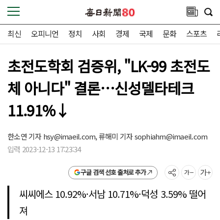
최신
오피니언
정치
사회
경제
국제
문화
스포츠
초전도학회 검증위, "LK-99 초전도
체 아니다" 결론…신성델타테크
11.91%↓
한소연 기자
hsy@imaeil.com,
류해미 기자
sophiahm@imaeil.com
입력 2023-12-13 17:23:34
구글 검색 선호 출처로 추가
씨씨에스 10.92%·서남 10.71%·덕성 3.59% 떨어
져