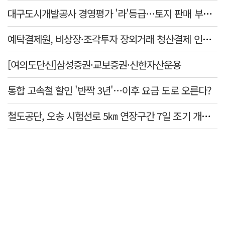
대구도시개발공사 경영평가 '라'등급…토지 판매 부진에 1년 만에 두 단계 '뚝'
예탁결제원, 비상장·조각투자 장외거래 청산결제 인프라 구축 착수…연내 가동
[여의도단신]삼성증권·교보증권·신한자산운용
통합 고속철 할인 '반짝 3년'…이후 요금 도로 오른다?
철도공단, 오송 시험선로 5㎞ 연장구간 7일 조기 개통…LA 메트로 사업 지원