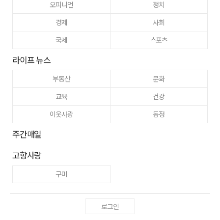
오피니언
정치
경제
사회
국제
스포츠
라이프 뉴스
부동산
문화
교육
건강
이웃사랑
동정
주간매일
고향사랑
구미
로그인