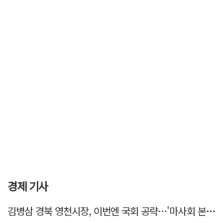
경제 기사
김병삼 경북 영천시장, 이번엔 국회 공략…'마사회 본사 이전·광역교통망 확충' 요청