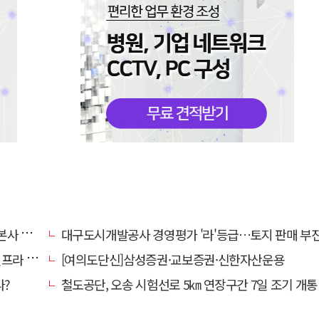
' 요청
대구도시개발공사 경영평가 '라'등급…토지 판매 부진에 1년 만에 두 단계 
내 가동
[여의도단신]삼성증권·교보증권·신한자산운용
다?
철도공단, 오송 시험선로 5㎞ 연장구간 7일 조기 개통…LA 메트로 사업