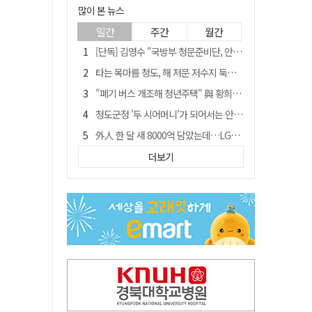
많이 본 뉴스
일간
주간
월간
[단독] 김영수 "국방부 청문준비단, 안규백 탈영 알고있었다"
타는 목마름 청도, 해 저문 저수지 둑에 군수가 서 있었다
"폐기 버스 개조해 청년주택" 與 황희…'딸 학비는 年 4200만원'
청도군정 '두 시어머니'가 되어서는 안된다
外人 한 달 새 8000억 담았는데…LG이노텍 목표주가는 왜 엇갈릴까
임시휴업 들어갔던 홈플러스 영주점, 7일 영업 재개…지하 1층만 운영
더보기
신세계사이먼, 대구 아울렛 토지매매 계약 체결… 사업 본궤도
SK하이닉스, 주당 375원 분기 배당 공시…"3분기 중 주주환원 방안 확정"
이의준 전 경북도 새마을봉사과장, 제28대 울릉군 부군수 취임
"상법개정해도 주주가 '봉'"…하이닉스 솔리다임 상장설에 술렁[개미와글와글]