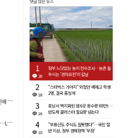
댓글 많은 뉴스
정부 느닷없는 농지 전수조사…농촌 들
쑤시는 '경자유전'의 칼날
28
"스타벅스 가야지" 외쳤던 배재고 학생
2명, 결국 중징계
18
'뚝'
호남서 백지화된 댐 6곳 용수량 69만t…
반도체 클러스터 필요량 넘는다
16
 지원
"부동산도 주식도 잘못했다"…국민 절
반 이상, 정부 경제정책 '부정'
10