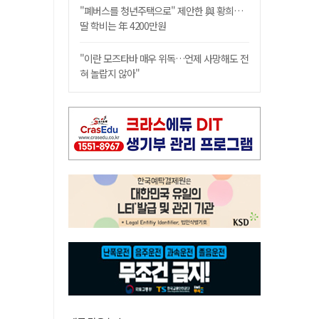
"폐버스를 청년주택으로" 제안한 與 황희…
딸 학비는 年 4200만원
"이란 모즈타바 매우 위독…언제 사망해도 전
혀 놀랍지 않아"