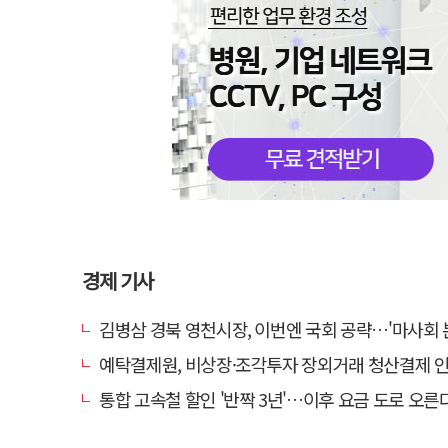
경제 기사
김병삼 경북 영천시장, 이번엔 국회 공략…'마사회 본사 이전·광역교통망 확충
예탁결제원, 비상장·조각투자 장외거래 청산결제 인프라 구축 착수…연
통합 고속철 할인 '반짝 3년'…이후 요금 도로 오른