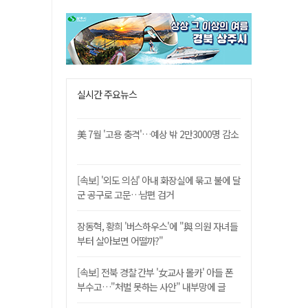
실시간 주요뉴스
美 7월 '고용 충격'…예상 밖 2만3000명 감소
[속보] '외도 의심' 아내 화장실에 묶고 불에 달
군 공구로 고문…남편 검거
장동혁, 황희 '버스하우스'에 "與 의원 자녀들
부터 살아보면 어떨까?"
[속보] 전북 경찰 간부 '女교사 몰카' 아들 폰
부수고…"처벌 못하는 사안" 내부망에 글