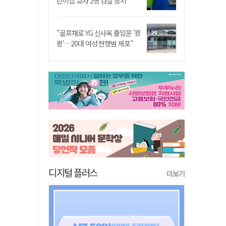
린이집 교사 2명 검찰 송치
"골프채로 YG 신사옥 출입문 '쾅
쾅'…20대 여성 현행범 체포"
디지털 플러스
더보기