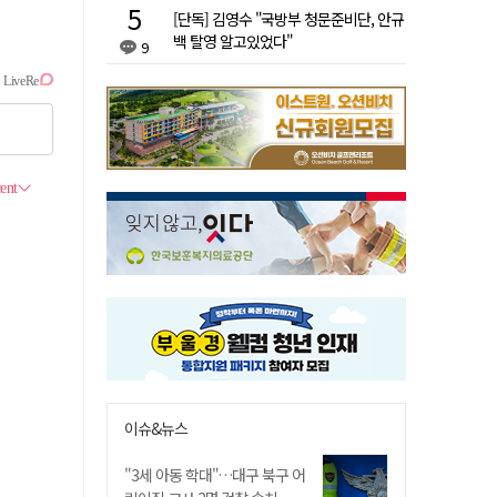
[단독] 김영수 "국방부 청문준비단, 안규
백 탈영 알고있었다"
9
이슈&뉴스
"3세 아동 학대"…대구 북구 어