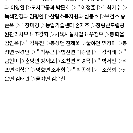
과 이영완 ▷도시교통과 박문호 ▷ " 이정훈 ▷ " 최기수 ▷
녹색환경과 권평인 ▷산림소득자원과 심동호 ▷보건소 송
순옥 ▷ " 장미경 ▷농업기술센터 손재호 ▷청량산도립공
원관리사무소 조강학 ▷체육시설사업소 우정우 ▷봉화읍
김인옥 ▷ " 강유진 ▷봉성면 전제욱 ▷물야면 민경미 ▷봉
성면 권경난 ▷ " 박우근 ▷법전면 이승렬 ▷ " 강석태 ▷ "
금현미 ▷춘양면 방재모 ▷소천면 최경목 ▷ " 박서현 ▷석
포면 이상운 ▷명호면 조재희 ▷ " 박종석 ▷ " 조상희 ▷상
운면 김태관 ▷물야면 김윤찬