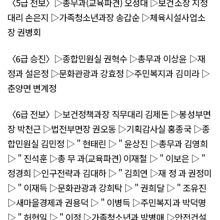
〈5급 전보〉▷총무과(교육파견) 오성대 ▷보건소장 지정
대리 손은지 ▷가족청소년과장 송갑순 ▷체육시설사업소
장 권병회
〈6급 승진〉▷종합민원실 권혁수 ▷총무과 이상윤 ▷재
정과 설은정 ▷문화관광과 강효정 ▷주민복지과 김미라 ▷
춘양면 변계정
〈6급 전보〉▷보건정책과장 직무대리 김제돈 ▷봉성부면
장 박천근 ▷법전부면장 권오동 ▷기획감사실 홍종국 ▷종
합민원실 김민정 ▷ " 현태린 ▷ " 윤상진 ▷총무과 김영희
▷ " 진석훈 ▷총 무 과(교육파견) 이재철 ▷ " 이보은 ▷ "
정경희 ▷인구전략과 김대하 ▷ " 김희연 ▷재 정 과 권정미
▷ " 이재득 ▷문화관광과 강희탁 ▷ " 권희달 ▷ " 조유진
▷새마을경제과 권용덕 ▷ " 이병득 ▷주민복지과 박덕명
▷ " 허현일 ▷ " 이정 ▷가족청소년과 박병매 ▷안전건설