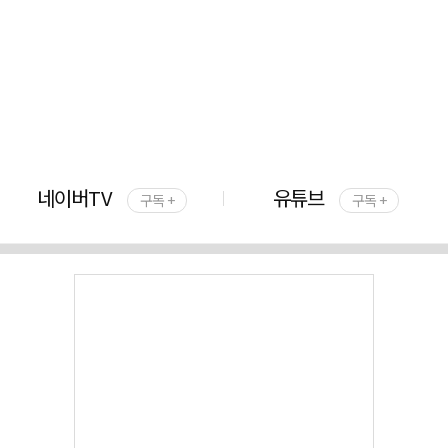
네이버TV
유튜브
구독 +
구독 +