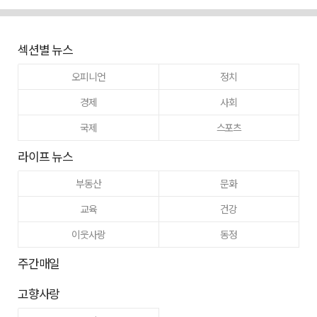
섹션별 뉴스
오피니언
정치
경제
사회
국제
스포츠
라이프 뉴스
부동산
문화
교육
건강
이웃사랑
동정
주간매일
고향사랑