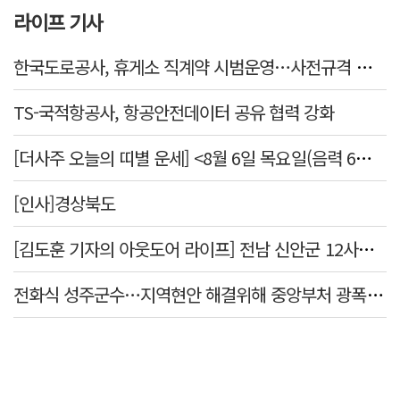
라이프 기사
한국도로공사, 휴게소 직계약 시범운영…사전규격 공개·입찰 착수
TS-국적항공사, 항공안전데이터 공유 협력 강화
[더사주 오늘의 띠별 운세] <8월 6일 목요일(음력 6월24일)>
[인사]경상북도
[김도훈 기자의 아웃도어 라이프] 전남 신안군 12사도 순례길…나를 찾아 떠나는 힐링 여행
전화식 성주군수…지역현안 해결위해 중앙부처 광폭 행보