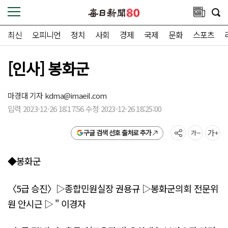
최신
오피니언
정치
사회
경제
국제
문화
스포츠
[인사] 봉화군
마경대 기자
kdma@imaeil.com
입력 2023-12-26 18:17:56 수정 2023-12-26 18:25:00
구글 검색 선호 출처로 추가
◆봉화군
〈5급 승진〉▷종합민원실장 권용규 ▷봉화군의회 전문위
원 안시근 ▷ " 이경자