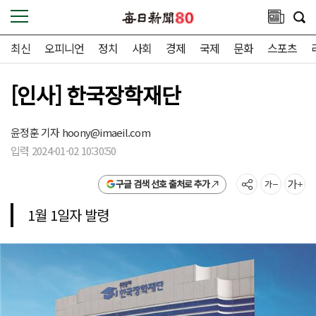
최신
오피니언
정치
사회
경제
국제
문화
스포츠
[인사] 한국장학재단
윤정훈 기자
hoony@imaeil.com
입력 2024-01-02 10:30:50
구글 검색 선호 출처로 추가
1월 1일자 발령