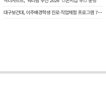
닥터자르트, '워터밤 부산 2026' 스폰서십 부스 운영
대구보건대, 이주배경학생 진로·직업체험 프로그램 7년 연속 운영