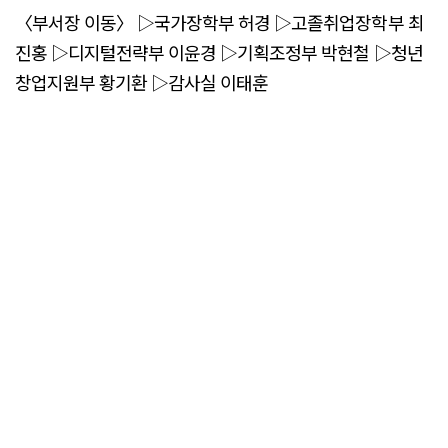
〈부서장 이동〉 ▷국가장학부 허경 ▷고졸취업장학부 최
진홍 ▷디지털전략부 이윤경 ▷기획조정부 박현철 ▷청년
창업지원부 황기환 ▷감사실 이태훈