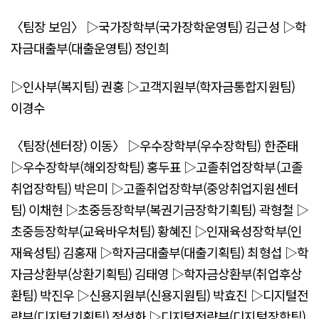
〈팀장 보임〉 ▷국가장학부(국가장학운영팀) 김근성 ▷학
자금대출부(대출운영팀) 정인희
▷인사부(복지팀) 권홍 ▷고객지원부(학자금통합지원팀)
이경수
〈팀장(센터장) 이동〉 ▷우수장학부(우수장학팀) 한준태
▷우수장학부(해외장학팀) 홍두표 ▷고졸취업장학부(고졸
취업장학팀) 박은미 ▷고졸취업장학부(중앙취업지원센터
팀) 이채현 ▷초중등장학부(복권기금장학기획팀) 곽형철 ▷
초중등장학부(교육바우처팀) 황혜진 ▷인재육성장학부(인
재육성팀) 김홍재 ▷학자금대출부(대출기획팀) 최형섭 ▷학
자금상환부(상환기획팀) 김태영 ▷학자금상환부(취업후상
환팀) 박진우 ▷신용지원부(신용지원팀) 박효진 ▷디지털전
략부(디지털기획팀) 정성화 ▷디지털전략부(디지털장학팀)