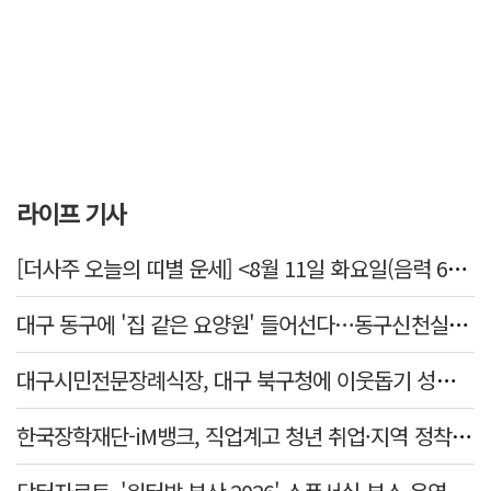
라이프 기사
[더사주 오늘의 띠별 운세] <8월 11일 화요일(음력 6월29일)>
대구 동구에 '집 같은 요양원' 들어선다…동구신천실버홈 10일 개원
대구시민전문장례식장, 대구 북구청에 이웃돕기 성금 1천만 원 기탁
한국장학재단-iM뱅크, 직업계고 청년 취업·지역 정착 지원 맞손