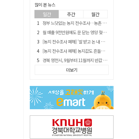
많이 본 뉴스
일간
주간
월간
정부 느닷없는 농지 전수조사…농촌 들쑤시는 '경자유전'의 칼날
월 매출 9천만원에도 문 닫는 영양 젖소농장… "일할 사람이 없어"
[농지 전수조사 폐해] '쌀 받고 논 내 준' 도지농 이제 어쩌나?
[농지 전수조사 폐해] 농지값도 흔들리나…"도지 막히면 헐값 매물 나올 수도"
경북 영천시, 9월부터 11월까지 반값 여행 혜택 제공
국민 51.9% "李 대통령 재판 재개 필요하다"
더보기
'솔리다임 IPO 추진설' SK하이닉스, 주가 9% 급락
아쉬운 태클
[농지 전수조사 폐해] 실경작농·청년농 부담도 커진다
김주수 전 의성군수 공덕비 결국 철거… 문화재법 위반 원상복구