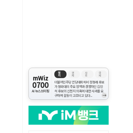
정
경
사
국
치
제
회
제
mWiz
0700
더불어민주당 전당대회에서 정청래 후보
가 청와대의 주요 정책과 경쟁자인 김민
AI 뉴스브리핑
석 후보의 신천지 의혹에 대한 사과를 요
→
구하며 갈등이 고조되고 있다...