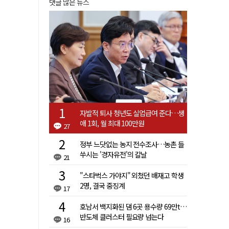
댓글 많은 뉴스
자발적 퇴사 청년도 실업급여 준다…생
애 1회, 월 최대 100만원
27
정부 느닷없는 농지 전수조사…농촌 들
쑤시는 '경자유전'의 칼날
21
"스타벅스 가야지" 외쳤던 배재고 학생
2명, 결국 중징계
17
호남서 백지화된 댐 6곳 용수량 69만t…
반도체 클러스터 필요량 넘는다
16