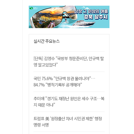
실시간 주요뉴스
[단독] 김영수 "국방부 청문준비단, 안규백 탈
영 알고있었다"
국민 75.6% "안규백 장관 물러나야"…
84.7% "병적기록부 공개해야"
추미애 "경기도 재정난 원인은 세수 구조…복
지 때문 아냐"
트럼프 美 '원정출산 자녀 시민권 제한' 행정
명령 서명