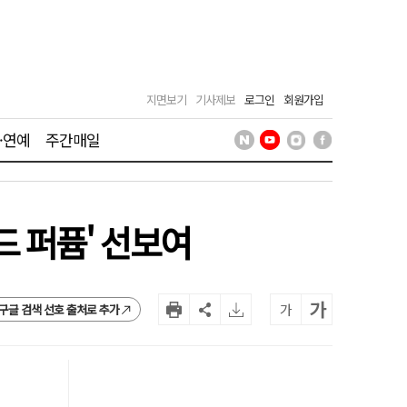
지면보기
기사제보
로그인
회원가입
·연예
주간매일
드 퍼퓸' 선보여
가
가
구글 검색 선호 출처로 추가