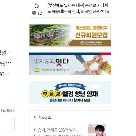
[부산에도 밀리는 대구] 동성로 지나쳐
도 해운대는 꼭 간다, 외국인 관광객 16
12
배 차이
와글]
증가
한다
이슈&뉴스
이승기, 전세금 105억 날리