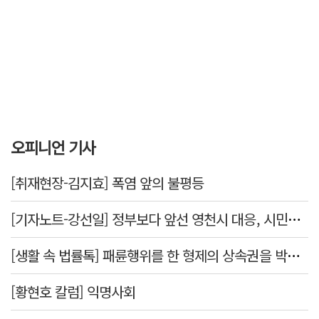
오피니언 기사
[취재현장-김지효] 폭염 앞의 불평등
[기자노트-강선일] 정부보다 앞선 영천시 대응, 시민보다 앞서선 안된다
[생활 속 법률톡] 패륜행위를 한 형제의 상속권을 박탈시킬 수 있을까요
[황현호 칼럼] 익명사회