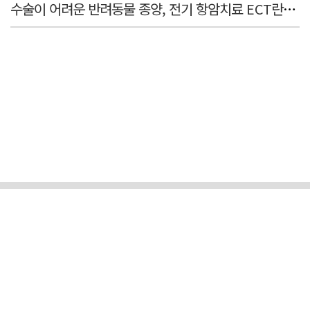
수술이 어려운 반려동물 종양, 전기 항암치료 ECT란? [반려동물 건강톡톡]