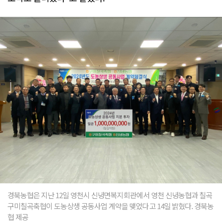
경북농협은 지난 12일 영천시 신녕면복지회관에서 영천 신녕농협과 칠곡
구미칠곡축협이 도농상생 공동사업 계약을 맺었다고 14일 밝혔다. 경북농
협 제공