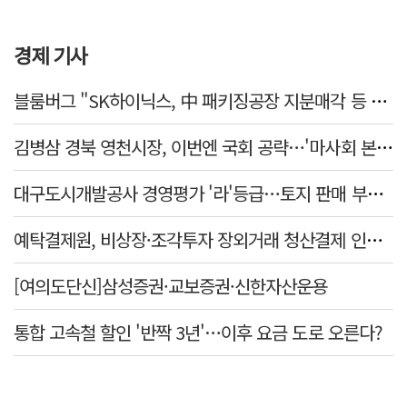
경제 기사
블룸버그 "SK하이닉스, 中 패키징공장 지분매각 등 검토"
김병삼 경북 영천시장, 이번엔 국회 공략…'마사회 본사 이전·광역교통망 확충' 요청
대구도시개발공사 경영평가 '라'등급…토지 판매 부진에 1년 만에 두 단계 '뚝'
예탁결제원, 비상장·조각투자 장외거래 청산결제 인프라 구축 착수…연내 가동
[여의도단신]삼성증권·교보증권·신한자산운용
통합 고속철 할인 '반짝 3년'…이후 요금 도로 오른다?