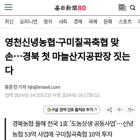
최신
오피니언
정치
사회
경제
국제
문화
스포츠
영천신녕농협·구미칠곡축협 맞
손…경북 첫 마늘산지공판장 짓는
다
홍준헌 기자
hjh@imaeil.com
입력 2024-01-14 15:52:33 수정 2024-01-16 17:50:12
구글 검색 선호 출처로 추가
경북농협 올해 전국 1호 '도농상생 공동사업'…신녕
농협 53억 사업에 구미칠곡축협 10억 투자