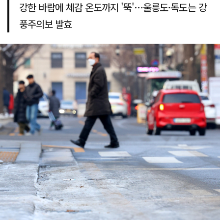
강한 바람에 체감 온도까지 '뚝'…울릉도·독도는 강
풍주의보 발효