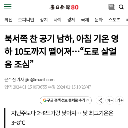
최신
오피니언
정치
사회
경제
국제
문화
스포츠
북서쪽 찬 공기 남하, 아침 기온 영
하 10도까지 떨어져…“도로 살얼
음 조심”
윤수진 기자
jjin@imaeil.com
입력 2024-01-15 09:36:55 수정 2024-01-15 10:28:47
구글 검색 선호 출처로 추가
지난주보다 2~8도가량 낮아져… 낮 최고기온은
3~8℃