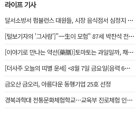
라이프 기사
달서소방서 펌뷸런스 대원들, 시장 음식점서 심정지 환자 생명 살려
[털보기자의 '그사람']"一生이 모험" 87세 박찬석 전 경북대 총장
[이야기로 만나는 약선(藥膳)]토마토는 과일일까, 채소일까
[더사주 오늘의 띠별 운세] <8월 7일 금요일(음력 6월25일)>
금오산 금오리, 아름다운 동행기업 25호 선정
경북과학대 전통문화체험학교…교육부 진로체험 인증기관 선정