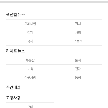
섹션별 뉴스
오피니언
정치
경제
사회
국제
스포츠
라이프 뉴스
부동산
문화
교육
건강
이웃사랑
동정
주간매일
고향사랑
구미