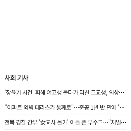
사회 기사
'장윤기 사건' 피해 여고생 돕다가 다친 고교생, 의상자 인정
"아파트 외벽 테라스가 통째로"…준공 1년 반 만에 '아찔 사고'
전북 경찰 간부 '女교사 몰카' 아들 폰 부수고…"처벌 못하는 사안" 내부망에 글