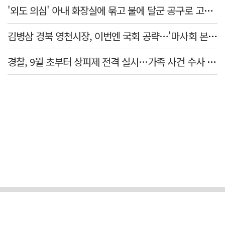
'외도 의심' 아내 화장실에 묶고 불에 달군 공구로 고문…남편 검거
김병삼 경북 영천시장, 이번엔 국회 공략…'마사회 본사 이전·광역교통망 확충' 요청
경찰, 9월 초부터 상피제 전격 실시…가족 사건 수사 못해