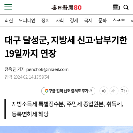
최신
오피니언
정치
사회
경제
국제
문화
스포츠
대구 달성군, 지방세 신고·납부기한
19일까지 연장
정욱진 기자
penchok@imaeil.com
입력 2024-02-14 13:59:54
구글 검색 선호 출처로 추가
지방소득세 특별징수분, 주민세 종업원분, 취득세,
등록면허세 해당