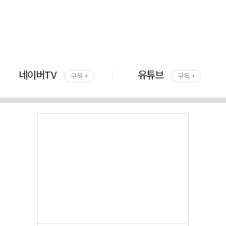
네이버TV
유튜브
구독 +
구독 +