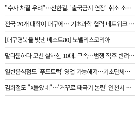
"수사 차질 우려"…전한길, '출국금지 연장' 취소 소송 패소
전국 20개 대학이 대구에… 기초과학 협력 네트워크 출범하다
[대구경북을 빛낸 베스트80] 노벨리스코리아
말다툼하다 모친 살해한 10대, 구속…범행 직후 반려견도 죽여
일반음식점도 '푸드트럭' 영업 가능해져…기초단체별 조례 개정 움직임
김희철도 "X돌았네"…'거꾸로 태극기 논란' 인천시 현수막, 이틀 만에 철거