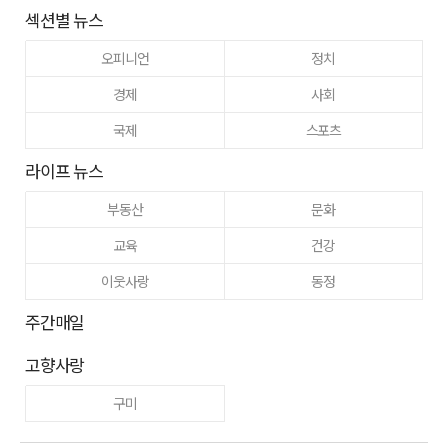
섹션별 뉴스
오피니언
정치
경제
사회
국제
스포츠
라이프 뉴스
부동산
문화
교육
건강
이웃사랑
동정
주간매일
고향사랑
구미