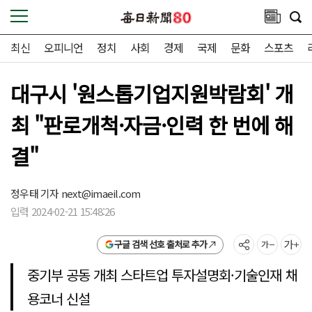
최신
오피니언
정치
사회
경제
국제
문화
스포츠
대구시 '원스톱기업지원박람회' 개
최 "판로개척·자금·인력 한 번에 해
결"
정우태 기자
next@imaeil.com
입력 2024-02-21 15:48:26
구글 검색 선호 출처로 추가
중기부 공동 개최 스타트업 투자설명회·기술인재 채
용코너 신설