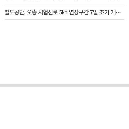
철도공단, 오송 시험선로 5㎞ 연장구간 7일 조기 개통…LA 메트로 사업 지원