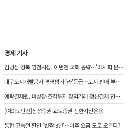
경제 기사
김병삼 경북 영천시장, 이번엔 국회 공략…'마사회 본사 이전·광역교통망 확충' 요청
대구도시개발공사 경영평가 '라'등급…토지 판매 부진에 1년 만에 두 단계 '뚝'
예탁결제원, 비상장·조각투자 장외거래 청산결제 인프라 구축 착수…연내 가동
[여의도단신]삼성증권·교보증권·신한자산운용
통합 고속철 할인 '반짝 3년'…이후 요금 도로 오른다?