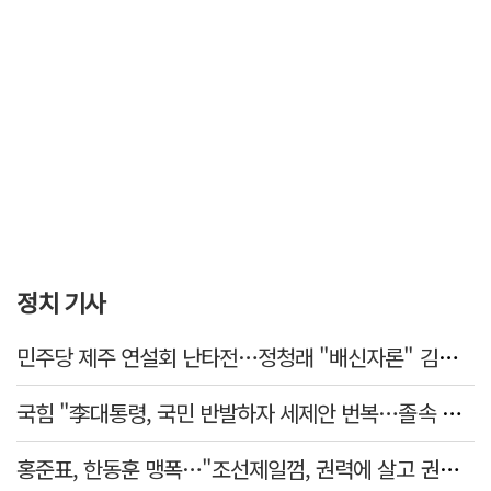
정치 기사
민주당 제주 연설회 난타전…정청래 "배신자론" 김민석 "관리 무능"
국힘 "李대통령, 국민 반발하자 세제안 번복…졸속 국정 즉각 중단"
홍준표, 한동훈 맹폭…"조선제일껌, 권력에 살고 권력에 죽었다"