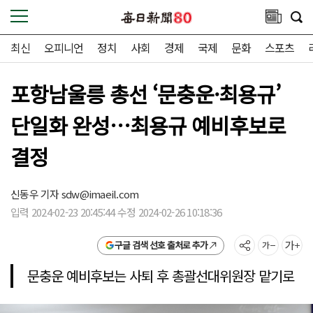
최신
오피니언
정치
사회
경제
국제
문화
스포츠
포항남울릉 총선 ‘문충운·최용규’
단일화 완성…최용규 예비후보로
결정
신동우 기자
sdw@imaeil.com
입력 2024-02-23 20:45:44 수정 2024-02-26 10:18:36
구글 검색 선호 출처로 추가
문충운 예비후보는 사퇴 후 총괄선대위원장 맡기로