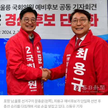
포항 남.울릉 선거구의 문충운(왼쪽), 최용규 예비후보가 단일화 선언 후
총선 승리를 다짐하며 서로 손을 맞잡고 있다. 신동우 기자