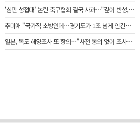
'심판 성접대' 논란 축구협회 결국 사과…"깊이 반성, 쇄신하겠다"
추미애 "국가직 소방인데…경기도가 1조 넘게 인건비 대납"
일본, 독도 해양조사 또 항의…"사전 동의 없이 조사" 주장