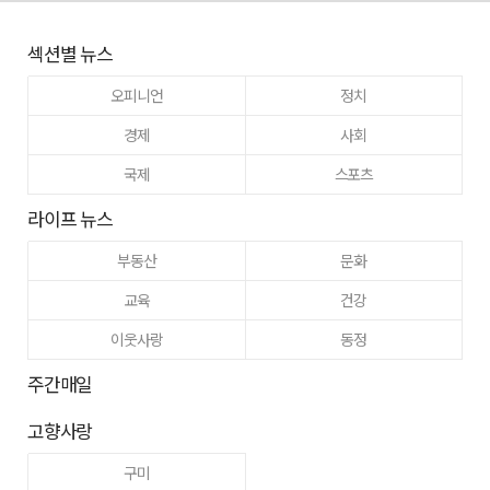
섹션별 뉴스
오피니언
정치
경제
사회
국제
스포츠
라이프 뉴스
부동산
문화
교육
건강
이웃사랑
동정
주간매일
고향사랑
구미