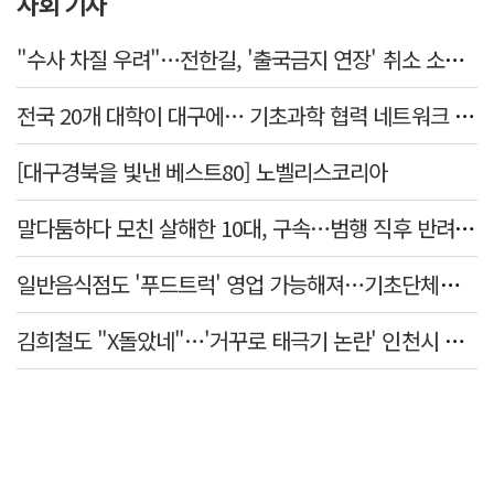
사회 기사
"수사 차질 우려"…전한길, '출국금지 연장' 취소 소송 패소
전국 20개 대학이 대구에… 기초과학 협력 네트워크 출범하다
[대구경북을 빛낸 베스트80] 노벨리스코리아
말다툼하다 모친 살해한 10대, 구속…범행 직후 반려견도 죽여
일반음식점도 '푸드트럭' 영업 가능해져…기초단체별 조례 개정 움직임
김희철도 "X돌았네"…'거꾸로 태극기 논란' 인천시 현수막, 이틀 만에 철거