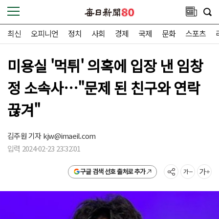
최신
오피니언
정치
사회
경제
국제
문화
스포츠
미용실 '먹튀' 의혹에 입장 낸 임창
정 소속사…"문제 된 친구와 연락
끊겨"
김주원 기자
kjw@imaeil.com
입력 2024-02-23 23:32:01
구글 검색 선호 출처로 추가