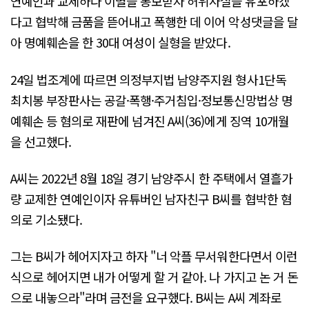
연예인과 교제하다 이별을 통보받자 허위사실을 유포하겠
다고 협박해 금품을 뜯어내고 폭행한 데 이어 악성댓글을 달
아 명예훼손을 한 30대 여성이 실형을 받았다.
24일 법조계에 따르면 의정부지법 남양주지원 형사1단독
최치봉 부장판사는 공갈·폭행·주거침입·정보통신망법상 명
예훼손 등 혐의로 재판에 넘겨진 A씨(36)에게 징역 10개월
을 선고했다.
A씨는 2022년 8월 18일 경기 남양주시 한 주택에서 열흘가
량 교제한 연예인이자 유튜버인 남자친구 B씨를 협박한 혐
의로 기소됐다.
그는 B씨가 헤어지자고 하자 "너 악플 무서워한다면서 이런
식으로 헤어지면 내가 어떻게 할 거 같아. 나 가지고 논 거 돈
으로 내놓으라"라며 금전을 요구했다. B씨는 A씨 계좌로