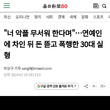
최신
오피니언
정치
사회
경제
국제
문화
스포츠
"너 악플 무서워 한다며"…연예인
에 차인 뒤 돈 뜯고 폭행한 30대 실
형
박상구 기자
sang9@imaeil.com
입력 2024-02-24 19:13:14
구글 검색 선호 출처로 추가