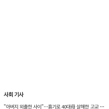
사회 기사
"아버지 외출한 사이"…흉기로 40대母 살해한 고교 자퇴생, 구속 기로에