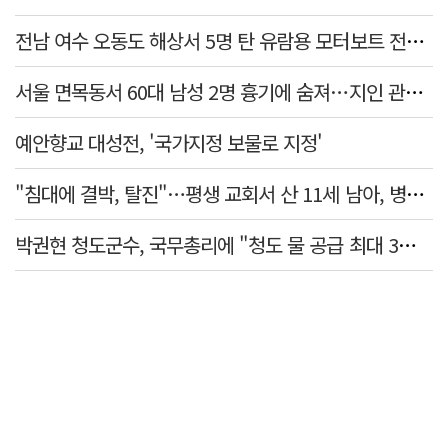
전남 여수 오동도 해상서 5명 탄 유람용 모터보트 전복…2명 숨져
서울 면목동서 60대 남성 2명 흉기에 숨져…지인 관계로 추정
예안향교 대성전, '국가지정 보물로 지정'
"침대에 결박, 탈진"…평생 교회서 산 11세 남아, 병원 이송 끝 숨져
박권현 청도군수, 국무총리에 "청도 물 공급 최대 3만t 늘려달라"