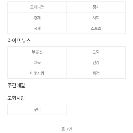
오피니언
정치
경제
사회
국제
스포츠
라이프 뉴스
부동산
문화
교육
건강
이웃사랑
동정
주간매일
고향사랑
구미
로그인