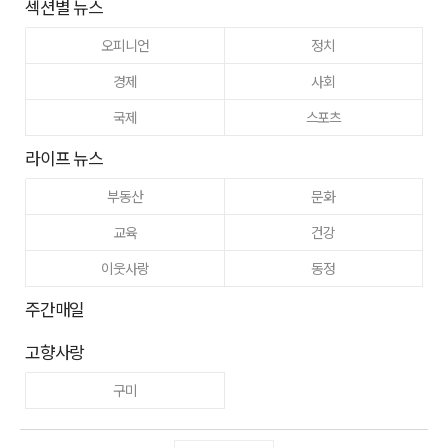
섹션별 뉴스
오피니언
정치
경제
사회
국제
스포츠
라이프 뉴스
부동산
문화
교육
건강
이웃사랑
동정
주간매일
고향사랑
구미