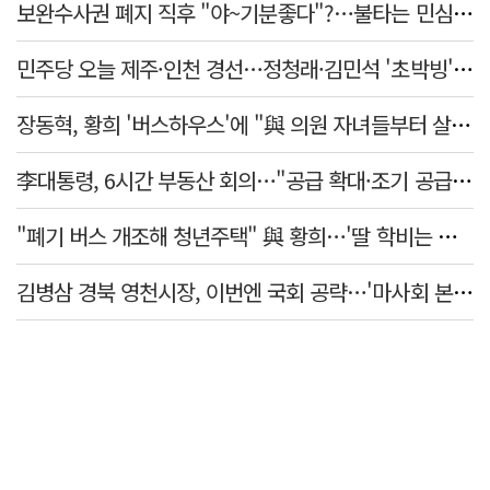
보완수사권 폐지 직후 "야~기분좋다"?…불타는 민심에 기름, 민주당 '말말말'[금주의 정치舌전]
민주당 오늘 제주·인천 경선…정청래·김민석 '초박빙' 승부
장동혁, 황희 '버스하우스'에 "與 의원 자녀들부터 살아보면 어떨까?"
李대통령, 6시간 부동산 회의…"공급 확대·조기 공급 과감히 실천"
"폐기 버스 개조해 청년주택" 與 황희…'딸 학비는 年 4200만원'
김병삼 경북 영천시장, 이번엔 국회 공략…'마사회 본사 이전·광역교통망 확충' 요청