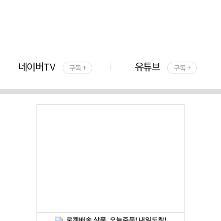
네이버TV
유튜브
구독 +
구독 +