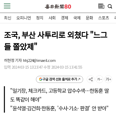
최신
오피니언
정치
사회
경제
국제
문화
스포츠
조국, 부산 사투리로 외쳤다 "느그
들 쫄았제"
허현정 기자
hhj224@imaeil.com
입력 2024-03-15 13:23:47 수정 2024-03-15 13:41:55
구글 검색 선호 출처로 추가
"일기장, 체크카드, 고등학교 압수수색…한동훈 딸
도 똑같이 해야"
"윤석열·김건희·한동훈, '수사·기소· 판결' 안 받아"