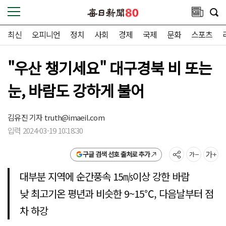
최신
오피니언
정치
사회
경제
국제
문화
스포츠
"우산 챙기세요" 대구경북 비 또는
눈, 바람도 강하게 불어
김유진 기자
truth@imaeil.com
입력 2024-03-19 10:18:30
구글 검색 선호 출처로 추가
대부분 지역에 순간풍속 15㎧이상 강한 바람
낮 최고기온 평년과 비슷한 9~15℃, 다음날부터 점
차 하강