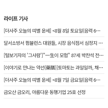
라이프 기사
[더사주 오늘의 띠별 운세] <8월 8일 토요일(음력 6월26일)>
달서소방서 펌뷸런스 대원들, 시장 음식점서 심정지 환자 생명 살려
[털보기자의 '그사람']"一生이 모험" 87세 박찬석 전 경북대 총장
[이야기로 만나는 약선(藥膳)]토마토는 과일일까, 채소일까
[더사주 오늘의 띠별 운세] <8월 7일 금요일(음력 6월25일)>
금오산 금오리, 아름다운 동행기업 25호 선정