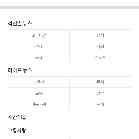
섹션별 뉴스
오피니언
정치
경제
사회
국제
스포츠
라이프 뉴스
부동산
문화
교육
건강
이웃사랑
동정
주간매일
고향사랑