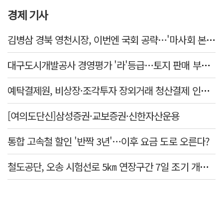
경제 기사
김병삼 경북 영천시장, 이번엔 국회 공략…'마사회 본사 이전·광역교통망 확충' 요청
대구도시개발공사 경영평가 '라'등급…토지 판매 부진에 1년 만에 두 단계 '뚝'
예탁결제원, 비상장·조각투자 장외거래 청산결제 인프라 구축 착수…연내 가동
[여의도단신]삼성증권·교보증권·신한자산운용
통합 고속철 할인 '반짝 3년'…이후 요금 도로 오른다?
철도공단, 오송 시험선로 5㎞ 연장구간 7일 조기 개통…LA 메트로 사업 지원