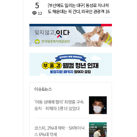
[부산에도 밀리는 대구] 동성로 지나쳐
도 해운대는 꼭 간다, 외국인 관광객 16
12
배 차이
이슈&뉴스
'아동 성매매 혐의' 최영중 구속
송치…피해자 1명 더 있었다
코스피, 2%대 하락…SK하이닉
스 6%대 약세