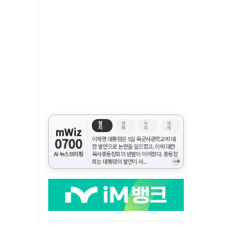
정
경
사
국
치
제
회
제
mWiz
0700
이재명 대통령은 5일 육군사관학교에 대
한 발언으로 논란을 일으켰고, 이에 대한
AI 뉴스브리핑
육사총동창회의 반발이 이어졌다. 총동창
→
회는 대통령의 발언이 사...