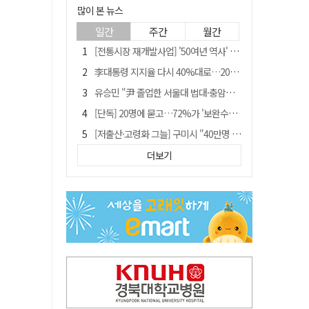
많이 본 뉴스
일간
주간
월간
[전통시장 재개발사업] '50여년 역사' 수성시장 자리에 25층 주상복합 들어선다
李대통령 지지율 다시 40%대로…20대는 18.8%p 급락
유승민 "尹 졸업한 서울대 법대·충암고도 없애야"…李 육사 통합 직격
[단독] 20명에 묻고…72%가 '보완수사권 폐지'?
[저출산·고령화 그늘] 구미시 "40만명 사수" 고령군 "3만명대 회복"
[전통시장 재개발사업] 신천시장 재개발, 준공 후에도 소송전
더보기
李대통령 "육사 출신이 또 쿠데타 할 수도"…육사 총동창회 "정치적 보복"
안동-사가에, "50년 우정 넘어 미래 50년 함께 연다"
[인사]경상북도
"김용민, 흑백논리로 세상 보는 듯" 검찰 내부서 지탄