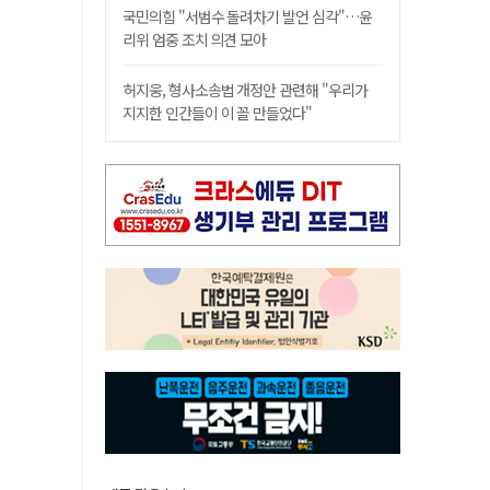
국민의힘 "서범수 돌려차기 발언 심각"…윤
리위 엄중 조치 의견 모아
허지웅, 형사소송법 개정안 관련해 "우리가
지지한 인간들이 이 꼴 만들었다"