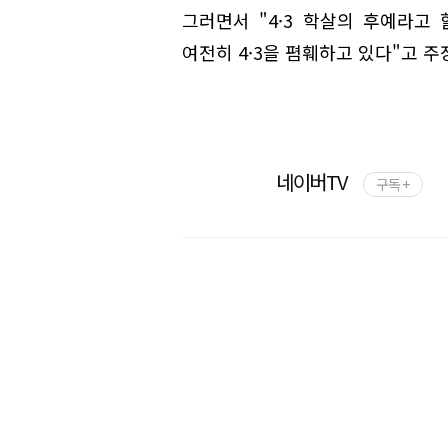
그러면서 "4·3 학살의 후예라고
여전히 4·3을 폄훼하고 있다"고 주
네이버TV
구독 +