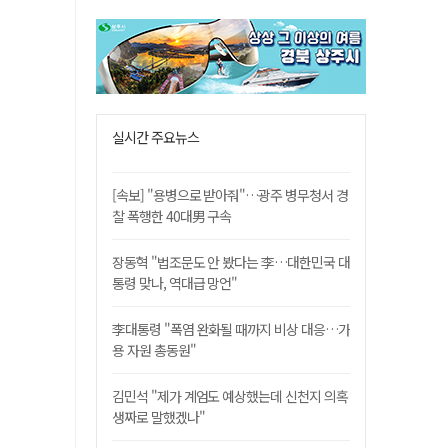
실시간 주요뉴스
[속보] "용병으로 받아줘"…광주 병무청서 경
찰 폭행한 40대男 구속
장동혁 "법조문도 안 봤다는 李…대한민국 대
통령 맞나, 역대급 망언"
李대통령 "폭염 완화될 때까지 비상 대응…가
용 자원 총동원"
김민석 "제가 계엄도 예상했는데 신천지 의혹
생짜로 말했겠나"