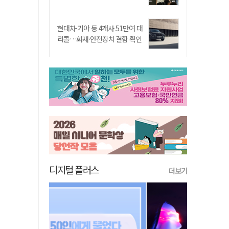
현대차·기아 등 4개사 51만여 대
리콜…화재·안전장치 결함 확인
디지털 플러스
더보기