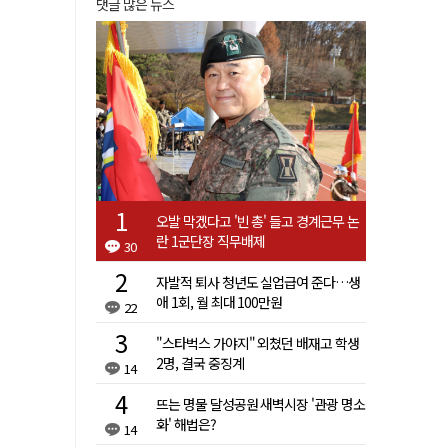
댓글 많은 뉴스
오발 막겠다고 '빈 총' 들고 경계근무 논
란 1군단장 직무배제
30
자발적 퇴사 청년도 실업급여 준다…생
애 1회, 월 최대 100만원
22
"스타벅스 가야지" 외쳤던 배재고 학생
2명, 결국 중징계
14
뜨는 명물 달성공원 새벽시장 '관광 명소
화' 해법은?
14